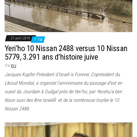
e
r
l
a
n
21 avril 2019
0
a
Yeri’ho 10 Nissan 2488 versus 10 Nissan
v
5779, 3.291 ans d’histoire juive
i
Par
ELI
g
Jacques Kupfer Président d’Israël is Forever, Coprésident du
a
Likoud Mondial, a organisé l’anniversaire du passage d’est en
t
ouest du Jourdain à Guilgal près de Yeri’ho, par Yeoshu’a ben
i
Noun suivi des Bne IsraëlÂ et de la nombreuse tourbe le 10
o
Nissan 2488.
n