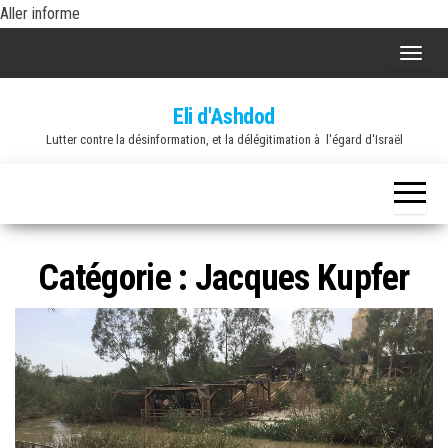
Skip
Aller informe
to
A
the
f
content
Eli d'Ashdod
f
Lutter contre la désinformation, et la délégitimation à l'égard d'Israël
i
c
h
e
r
Catégorie :
Jacques Kupfer
/
m
a
s
q
u