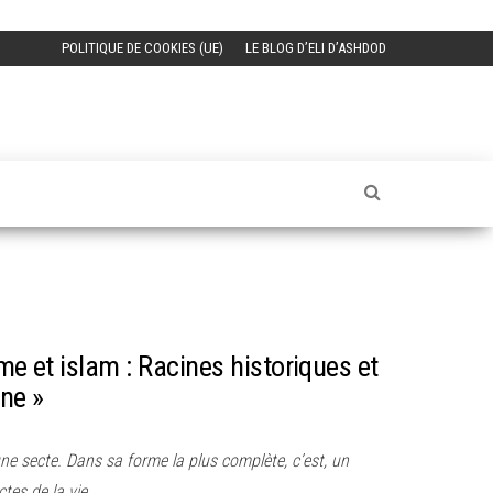
POLITIQUE DE COOKIES (UE)
LE BLOG D’ELI D’ASHDOD
me et islam : Racines historiques et
ne »
 une secte. Dans sa forme la plus complète, c’est, un
tes de la vie.