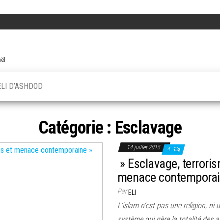
aël
ELI D’ASHDOD
Catégorie :
Esclavage
14 juillet 2015
4
» Esclavage, terroris
menace contemporai
Par
ELI
L’islam n’est pas une religion, ni
système qui gère la totalité des ac