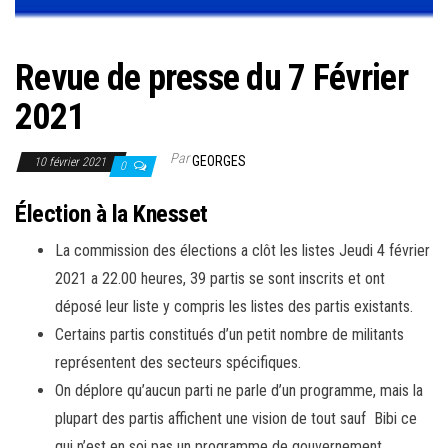
e
r
l
Revue de presse du 7 Février
a
2021
n
a
Par
GEORGES
10 février 2021
0
v
i
Élection à la Knesset
g
La commission des élections a clôt les listes Jeudi 4 février
a
2021 a 22.00 heures, 39 partis se sont inscrits et ont
t
déposé leur liste y compris les listes des partis existants.
i
Certains partis constitués d’un petit nombre de militants
o
représentent des secteurs spécifiques.
n
On déplore qu’aucun parti ne parle d’un programme, mais la
plupart des partis affichent une vision de tout sauf Bibi ce
qui n’est en soi pas un programme de gouvernement.