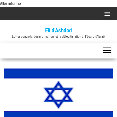
Skip
Aller informe
to
A
the
f
content
Eli d'Ashdod
f
Lutter contre la désinformation, et la délégitimation à l'égard d'Israël
i
c
h
e
r
/
m
a
s
q
u