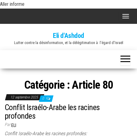
Skip
Aller informe
to
A
the
f
content
Eli d'Ashdod
f
Lutter contre la désinformation, et la délégitimation à l'égard d'Israël
i
c
h
e
r
Catégorie :
Article 80
/
m
12 septembre 2025
0
a
Conflit Israélo-Arabe les racines
s
profondes
q
Par
ELI
u
Conflit Israélo-Arabe les racines profondes: