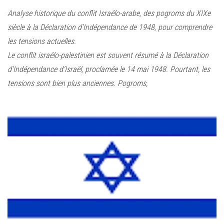
e
Analyse historique du conflit Israélo-arabe, des pogroms du XIXe
r
siècle à la Déclaration d’Indépendance de 1948, pour comprendre
l
les tensions actuelles.
a
Le conflit israélo-palestinien est souvent résumé à la Déclaration
n
d’Indépendance d’Israël, proclamée le 14 mai 1948. Pourtant, les
a
tensions sont bien plus anciennes. Pogroms,
v
i
g
a
t
i
o
n