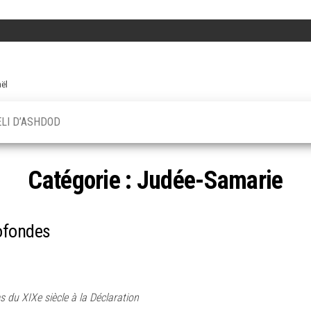
aël
ELI D’ASHDOD
Catégorie :
Judée-Samarie
rofondes
s du XIXe siècle à la Déclaration