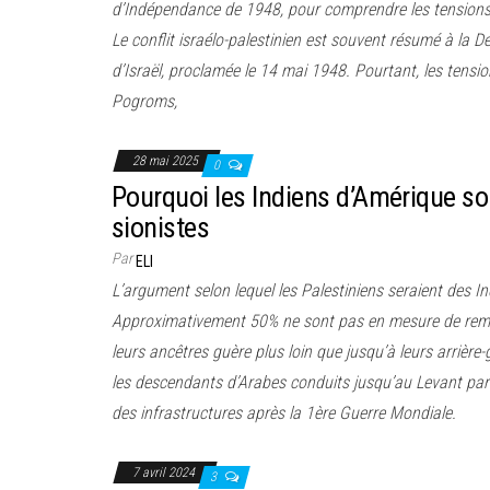
d’Indépendance de 1948, pour comprendre les tensions 
Le conflit israélo-palestinien est souvent résumé à la 
d’Israël, proclamée le 14 mai 1948. Pourtant, les tensi
Pogroms,
28 mai 2025
0
Pourquoi les Indiens d’Amérique s
sionistes
Par
ELI
L’argument selon lequel les Palestiniens seraient des In
Approximativement 50% ne sont pas en mesure de remo
leurs ancêtres guère plus loin que jusqu’à leurs arrièr
les descendants d’Arabes conduits jusqu’au Levant par 
des infrastructures après la 1ère Guerre Mondiale.
7 avril 2024
3