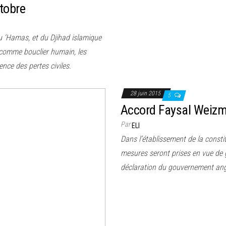
ctobre
du ‘Hamas, et du Djihad islamique
n comme bouclier humain, les
nce des pertes civiles.
28 juin 2015
5
Accord Faysal Weizm
Par
ELI
Dans l’établissement de la constit
mesures seront prises en vue de g
déclaration du gouvernement an