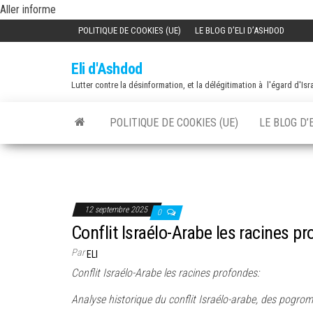
Skip
Aller informe
to
POLITIQUE DE COOKIES (UE)
LE BLOG D’ELI D’ASHDOD
the
Eli d'Ashdod
content
Lutter contre la désinformation, et la délégitimation à l'égard d'Isr
POLITIQUE DE COOKIES (UE)
LE BLOG D’
12 septembre 2025
0
Conflit Israélo-Arabe les racines p
Par
ELI
Conflit Israélo-Arabe les racines profondes:
Analyse historique du conflit Israélo-arabe, des pogrom