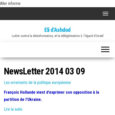
Skip
Aller informe
to
A
the
f
content
Eli d'Ashdod
f
Lutter contre la désinformation, et la délégitimation à l'égard d'Israël
i
c
h
e
r
NewsLetter 2014 03 09
/
m
Les errements de la politique européenne
a
François Hollande vient d’exprimer son opposition à la
s
partition de l’Ukraine.
q
u
Lire la suite