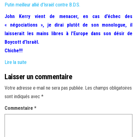
e
Putin meilleur allié d’Israël contre B.D.S.
r
John Kerry vient de menacer, en cas d’échec des
l
« négociations », je dirai plutôt de son monologue, il
a
laisserait les mains libres à l’Europe dans son désir de
n
Boycott d’Israël.
a
Chiche!!!
v
i
Lire la suite
g
Laisser un commentaire
a
t
Votre adresse e-mail ne sera pas publiée.
Les champs obligatoires
i
sont indiqués avec
*
o
Commentaire
*
n