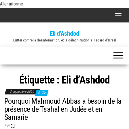
Skip
Aller informe
to
A
the
f
content
Eli d'Ashdod
f
Lutter contre la désinformation, et la délégitimation à l'égard d'Israël
i
c
h
e
r
Étiquette :
Eli d’Ashdod
/
m
2 septembre 2010
0
a
Pourquoi Mahmoud Abbas a besoin de la
s
présence de Tsahal en Judée et en
q
Samarie
u
Par
ELI