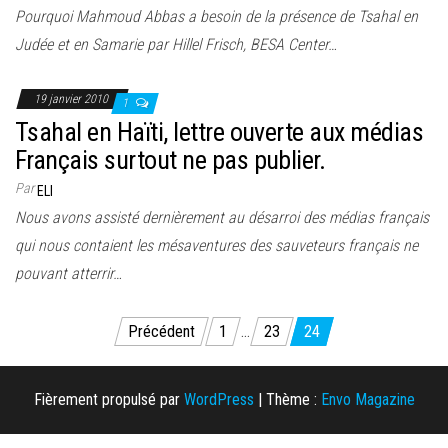
e
Pourquoi Mahmoud Abbas a besoin de la présence de Tsahal en
r
Judée et en Samarie par Hillel Frisch, BESA Center…
l
a
19 janvier 2010
1
n
Tsahal en Haïti, lettre ouverte aux médias
a
Français surtout ne pas publier.
v
Par
ELI
i
Nous avons assisté dernièrement au désarroi des médias français
g
qui nous contaient les mésaventures des sauveteurs français ne
a
pouvant atterrir…
t
i
Pagination
Précédent
1
…
23
24
o
des
n
publications
Fièrement propulsé par
WordPress
|
Thème :
Envo Magazine