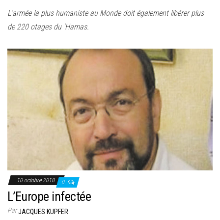
e
L’armée la plus humaniste au Monde doit également libérer plus
r
de 220 otages du ‘Hamas.
l
a
n
a
v
i
g
a
t
i
o
n
10 octobre 2018
0
L’Europe infectée
Par
JACQUES KUPFER