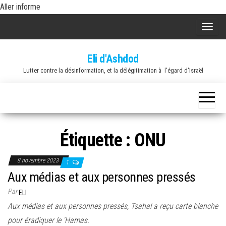
Skip
Aller informe
to
A
the
f
content
Eli d'Ashdod
f
Lutter contre la désinformation, et la délégitimation à l'égard d'Israël
i
c
h
e
r
Étiquette :
ONU
/
m
8 novembre 2023
1
a
Aux médias et aux personnes pressés
s
Par
ELI
q
Aux médias et aux personnes pressés, Tsahal a reçu carte blanche
u
pour éradiquer le ‘Hamas.