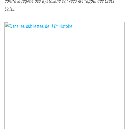
contre le régime des ayatollahs ont reçu lâ€™appui des Etats-
Unis…