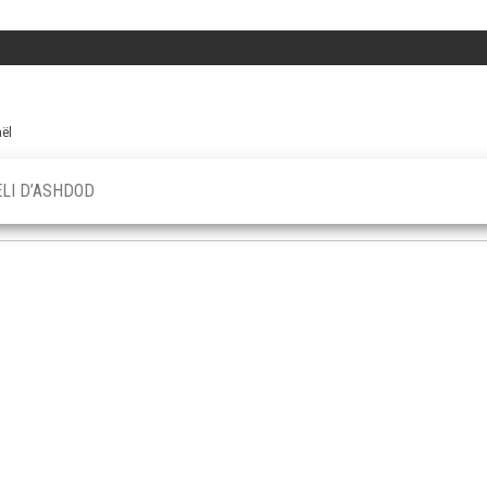
aël
ELI D’ASHDOD