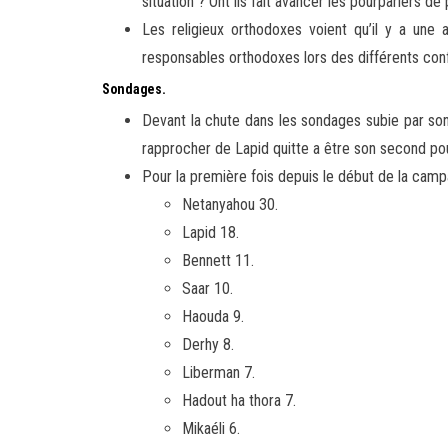
situation ? Ont ils fait avancer les pourparlers de
Les religieux orthodoxes voient qu’il y a une
responsables orthodoxes lors des différents conf
Sondages.
Devant la chute dans les sondages subie par son
rapprocher de Lapid quitte a être son second po
Pour la première fois depuis le début de la cam
Netanyahou 30.
Lapid 18.
Bennett 11.
Saar 10.
Haouda 9.
Derhy 8.
Liberman 7.
Hadout ha thora 7.
Mikaéli 6.