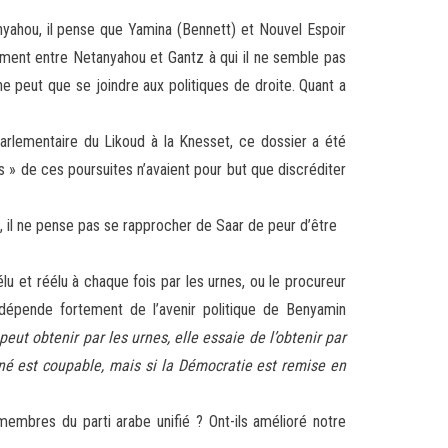
yahou, il pense que Yamina (Bennett) et Nouvel Espoir
ernement entre Netanyahou et Gantz à qui il ne semble pas
e peut que se joindre aux politiques de droite. Quant a
arlementaire du Likoud à la Knesset, ce dossier a été
s » de ces poursuites n’avaient pour but que discréditer
, il ne pense pas se rapprocher de Saar de peur d’être
lu et réélu à chaque fois par les urnes, ou le procureur
 dépende fortement de l’avenir politique de Benyamin
ut obtenir par les urnes, elle essaie de l’obtenir par
iné est coupable, mais si la Démocratie est remise en
embres du parti arabe unifié ? Ont-ils amélioré notre