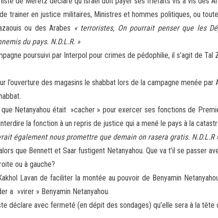
 liste de Meretz déclare qu’Israël doit payer ses méfaits vis a vis des A
 de trainer en justice militaires, Ministres et hommes politiques, ou tou
Gazaouis ou des Arabes
« terroristes, On pourrait penser que les D
nnemis du pays. N.D.L.R. »
agne poursuivi par Interpol pour crimes de pédophilie, il s’agit de Tal 
 pour l’ouverture des magasins le shabbat lors de la campagne menée par 
habbat.
que Netanyahou était »cacher » pour exercer ses fonctions de Premier 
 d’interdire la fonction à un repris de justice qui a mené le pays à la cat
vrait également nous promettre que demain on rasera gratis. N.D.L.R 
ors que Bennett et Saar fustigent Netanyahou. Que va t’il se passer avec l
 droite ou à gauche?
khol Lavan de faciliter la montée au pouvoir de Benyamin Netanyahou, 
aider a »virer » Benyamin Netanyahou.
te déclare avec fermeté (en dépit des sondages) qu’elle sera à la tête d