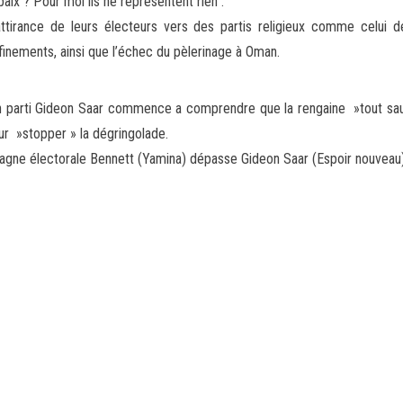
 paix ? Pour moi ils ne représentent rien .
 attirance de leurs électeurs vers des partis religieux comme celu
inements, ainsi que l’échec du pèlerinage à Oman.
 parti Gideon Saar commence a comprendre que la rengaine »tout sauf Bi
ur »stopper » la dégringolade.
pagne électorale Bennett (Yamina) dépasse Gideon Saar (Espoir nouveau)