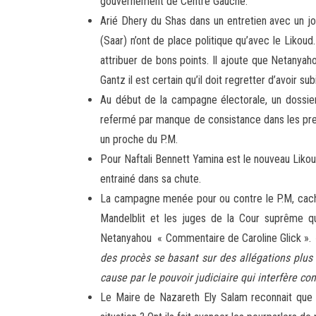
gouvernement de Centre Gauche.
Arié Dhery du Shas dans un entretien avec un j
(Saar) n’ont de place politique qu’avec le Likoud
attribuer de bons points. Il ajoute que Netanyah
Gantz il est certain qu’il doit regretter d’avoir su
Au début de la campagne électorale, un dossier
refermé par manque de consistance dans les preuv
un proche du P.M.
Pour Naftali Bennett Yamina est le nouveau Likou
entrainé dans sa chute.
La campagne menée pour ou contre le P.M, cache la
Mandelblit et les juges de la Cour suprême qu
Netanyahou « Commentaire de Caroline Glick ».
des procès se basant sur des allégations plus 
cause par le pouvoir judiciaire qui interfère cont
Le Maire de Nazareth Ely Salam reconnait que B