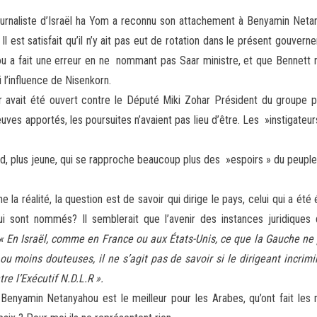
ournaliste d’Israël ha Yom a reconnu son attachement à Benyamin Netan
. Il est satisfait qu’il n’y ait pas eut de rotation dans le présent gouv
ou a fait une erreur en ne nommant pas Saar ministre, et que Bennett n
bi l’influence de Nisenkorn.
 avait été ouvert contre le Député Miki Zohar Président du groupe p
es apportés, les poursuites n’avaient pas lieu d’être. Les »instigateur
d, plus jeune, qui se rapproche beaucoup plus des »espoirs » du peuple
 réalité, la question est de savoir qui dirige le pays, celui qui a été é
i sont nommés? Il semblerait que l’avenir des instances juridiques
« En Israël, comme en France ou aux États-Unis, ce que la Gauche ne pe
ou moins douteuses, il ne s’agit pas de savoir si le dirigeant incrim
re l’Exécutif N.D.L.R ».
enyamin Netanyahou est le meilleur pour les Arabes, qu’ont fait les m