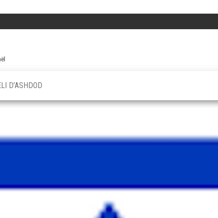
aël
ELI D’ASHDOD