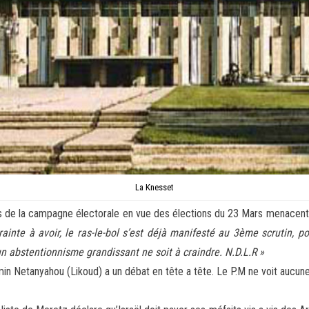
La Knesset
ues de la campagne électorale en vue des élections du 23 Mars menacent e
rainte à avoir, le ras-le-bol s’est déjà manifesté au 3ème scrutin, po
un abstentionnisme grandissant ne soit à craindre. N.D.L.R »
min Netanyahou (Likoud) a un débat en tête a tête. Le P.M ne voit aucune