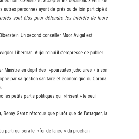
rabes non israéliens et accepter les décisions à venir de
tes autres personnes ayant de prés ou de loin participé à
éputés sont élus pour défendre les intérêts de leurs
Zilberstein. Un second conseiller Maor Avigal est
Avigdor Liberman. Aujourd’hui il s’empresse de publier
Ministre en dépit des »poursuites judiciaires » à son
astrophe par sa gestion sanitaire et économique du Corona.
».
es petits partis politiques qui »frisent » le seuil
Benny Gantz rétorque que plutôt que de l’attaquer, la
u parti qui sera le »fer de lance » du prochain