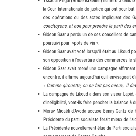
Yssaoui Prigui (Arabe israélien) numéro 5 dans la
la Cour Internationale de justice qui ont pour but
des opérations ou des actes impliquant des 
concitoyens, et non pour prendre le parti des e
Gideon Saar a perdu un de ses conseillers de camp
poursuivi pour »pots de vin ».
Gideon Saar avait voté lorsqu’il était au Likoud
son opposition à l’ouverture des commerces le s
Gideon Saar avait mené une campagne affirmant 
encontre, il affirme aujourd’hui qu’il envisageait
« Comme girouette, on ne fait pas mieux, il de
La campagne du Likoud a dans son viseur Lapid, al
d’inéligibilité, vont-ils faire pencher la balance à
Merav Micaéli d’Avoda accuse Benny Gantz de Ka
Présidente du parti socialiste ferait mieux de l’
La Présidente nouvellement élue du Parti socialis