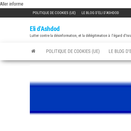
Skip
Aller informe
to
POLITIQUE DE COOKIES (UE)
LE BLOG D’ELI D’ASHDOD
the
Eli d'Ashdod
content
Lutter contre la désinformation, et la délégitimation à l'égard d'Isr
POLITIQUE DE COOKIES (UE)
LE BLOG D’