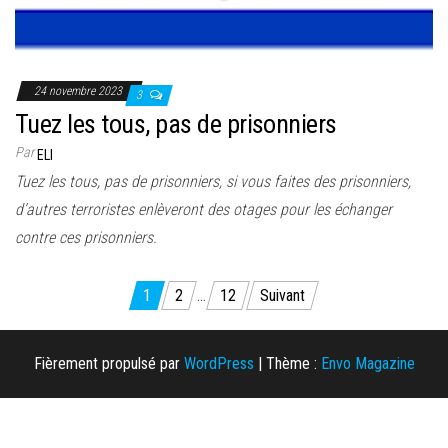
24 novembre 2023
3
Tuez les tous, pas de prisonniers
Par
ELI
Tuez les tous, pas de prisonniers, si vous faites des prisonniers,
d’autres terroristes enlèveront des otages pour les échanger
contre ces prisonniers.
Pagination
1
2
…
12
Suivant
des
publications
Fièrement propulsé par
WordPress
|
Thème :
Envo Magazine