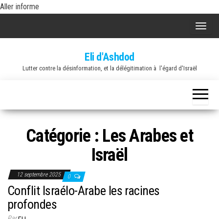
Skip
Aller informe
to
A
the
f
content
Eli d'Ashdod
f
Lutter contre la désinformation, et la délégitimation à l'égard d'Israël
i
c
h
e
r
Catégorie :
Les Arabes et
/
Israël
m
a
12 septembre 2025
0
s
Conflit Israélo-Arabe les racines
q
profondes
u
Par