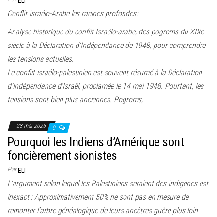
ELI
e
Conflit Israélo-Arabe les racines profondes:
r
l
Analyse historique du conflit Israélo-arabe, des pogroms du XIXe
a
siècle à la Déclaration d’Indépendance de 1948, pour comprendre
n
les tensions actuelles.
a
Le conflit israélo-palestinien est souvent résumé à la Déclaration
v
d’Indépendance d’Israël, proclamée le 14 mai 1948. Pourtant, les
i
tensions sont bien plus anciennes. Pogroms,
g
a
28 mai 2025
0
t
Pourquoi les Indiens d’Amérique sont
i
foncièrement sionistes
o
Par
ELI
n
L’argument selon lequel les Palestiniens seraient des Indigènes est
inexact : Approximativement 50% ne sont pas en mesure de
remonter l’arbre généalogique de leurs ancêtres guère plus loin