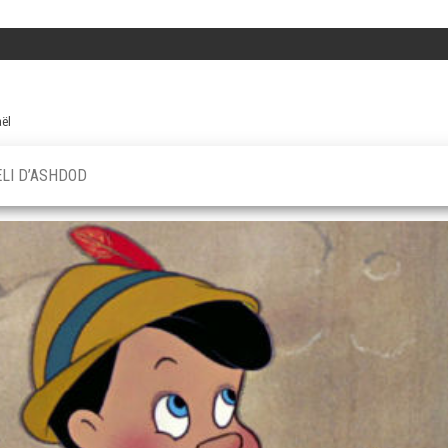
aël
ELI D’ASHDOD