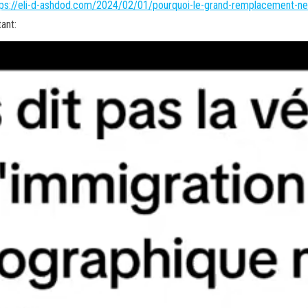
tps://eli-d-ashdod.com/2024/02/01/pourquoi-le-grand-remplacement-nes
ant: