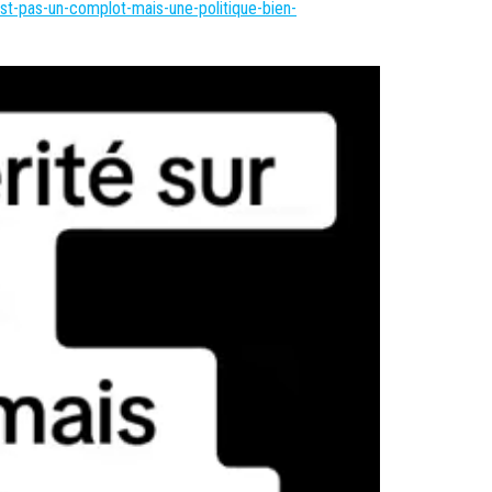
t-pas-un-complot-mais-une-politique-bien-