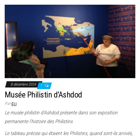
8 décembre 2024
1
Musée Philistin d’Ashdod
Par
ELI
Le musée philistin d’Ashdod présente dans son exposition
permanente l’histoire des Philistins.
Le tableau précise qui étaient les Philistins, quand sont-ils arrivés,