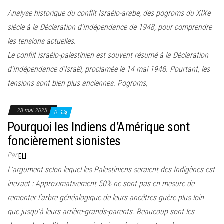
e
Analyse historique du conflit Israélo-arabe, des pogroms du XIXe
r
siècle à la Déclaration d’Indépendance de 1948, pour comprendre
l
les tensions actuelles.
a
Le conflit israélo-palestinien est souvent résumé à la Déclaration
n
d’Indépendance d’Israël, proclamée le 14 mai 1948. Pourtant, les
a
tensions sont bien plus anciennes. Pogroms,
v
i
28 mai 2025
g
0
Pourquoi les Indiens d’Amérique sont
a
foncièrement sionistes
t
i
Par
ELI
o
L’argument selon lequel les Palestiniens seraient des Indigènes est
n
inexact : Approximativement 50% ne sont pas en mesure de
remonter l’arbre généalogique de leurs ancêtres guère plus loin
que jusqu’à leurs arrière-grands-parents. Beaucoup sont les