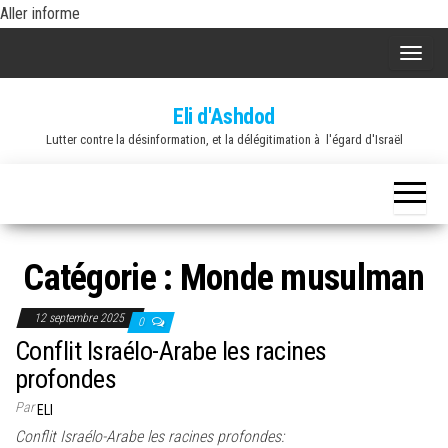
Skip
Aller informe
to
A
the
f
content
Eli d'Ashdod
f
Lutter contre la désinformation, et la délégitimation à l'égard d'Israël
i
c
h
e
r
Catégorie :
Monde musulman
/
m
12 septembre 2025
0
a
Conflit Israélo-Arabe les racines
s
profondes
q
Par
ELI
u
Conflit Israélo-Arabe les racines profondes: