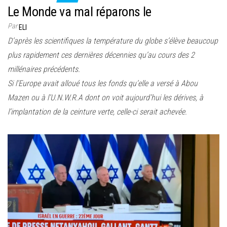
Le Monde va mal réparons le
Par
ELI
D’après les scientifiques la température du globe s’élève beaucoup
plus rapidement ces dernières décennies qu’au cours des 2
millénaires précédents.
Si l’Europe avait alloué tous les fonds qu’elle a versé à Abou
Mazen ou à l’U.N.W.R.A dont on voit aujourd’hui les dérives, à
l’implantation de la ceinture verte, celle-ci serait achevée.