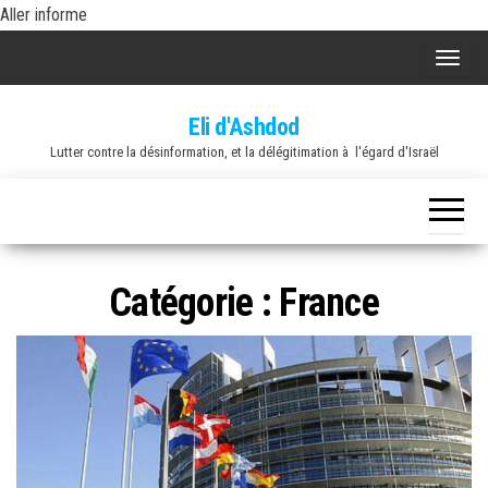
Skip
Aller informe
to
A
the
f
content
Eli d'Ashdod
f
Lutter contre la désinformation, et la délégitimation à l'égard d'Israël
i
c
h
e
r
Catégorie :
France
/
m
a
s
q
u