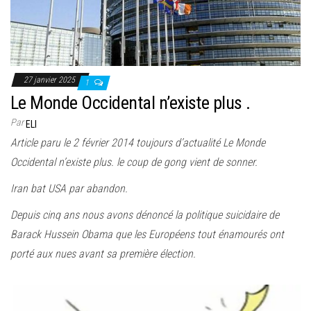
e
r
l
a
n
27 janvier 2025
1
a
Le Monde Occidental n’existe plus .
v
Par
ELI
i
Article paru le 2 février 2014 toujours d’actualité Le Monde
g
Occidental n’existe plus. le coup de gong vient de sonner.
a
Iran bat USA par abandon.
t
Depuis cinq ans nous avons dénoncé la politique suicidaire de
i
Barack Hussein Obama que les Européens tout énamourés ont
o
porté aux nues avant sa première élection.
n