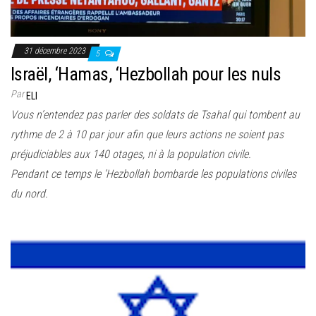
31 décembre 2023
5
Israël, ‘Hamas, ‘Hezbollah pour les nuls
Par
ELI
Vous n’entendez pas parler des soldats de Tsahal qui tombent au
rythme de 2 à 10 par jour afin que leurs actions ne soient pas
préjudiciables aux 140 otages, ni à la population civile.
Pendant ce temps le ‘Hezbollah bombarde les populations civiles
du nord.