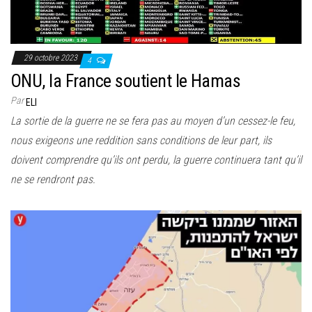
e
r
l
29 octobre 2023
a
4
ONU, la France soutient le Hamas
n
a
Par
ELI
v
La sortie de la guerre ne se fera pas au moyen d’un cessez-le feu,
i
nous exigeons une reddition sans conditions de leur part, ils
g
doivent comprendre qu’ils ont perdu, la guerre continuera tant qu’il
a
ne se rendront pas.
t
i
o
n