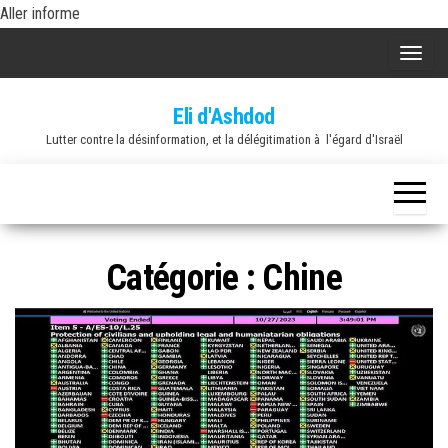
Skip
Aller informe
to
A
the
f
content
Eli d'Ashdod
f
Lutter contre la désinformation, et la délégitimation à l'égard d'Israël
i
c
h
e
r
Catégorie :
Chine
/
m
a
s
q
u