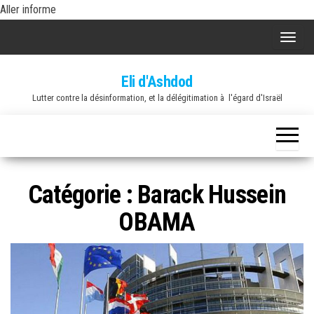
Skip
Aller informe
to
A
the
f
content
Eli d'Ashdod
f
Lutter contre la désinformation, et la délégitimation à l'égard d'Israël
i
c
h
e
r
Catégorie :
Barack Hussein
/
OBAMA
m
a
s
q
u