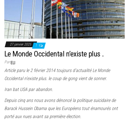
e
r
l
a
n
a
27 janvier 2025
1
v
Le Monde Occidental n’existe plus .
i
Par
ELI
g
Article paru le 2 février 2014 toujours d’actualité Le Monde
a
Occidental n’existe plus. le coup de gong vient de sonner.
t
i
Iran bat USA par abandon.
o
Depuis cinq ans nous avons dénoncé la politique suicidaire de
n
Barack Hussein Obama que les Européens tout énamourés ont
porté aux nues avant sa première élection.