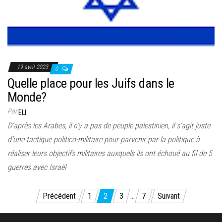
19 avril 2023
0
Quelle place pour les Juifs dans le
Monde?
Par
ELI
D’après les Arabes, il n’y a pas de peuple palestinien, il s’agit juste
d’une tactique politico-militaire pour parvenir par la politique à
réaliser leurs objectifs militaires auxquels ils ont échoué au fil de 5
guerres avec Israël
Pagination
Précédent
1
2
3
…
7
Suivant
des