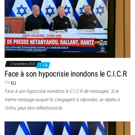
2 novembre 2023
1
Face à son hypocrisie inondons le C.I.C.R
Par
ELI
Face à son hypocrisie inondons le C.I.C.R de messages. Si le
même message auquel ils s’engagent à répondre, se répète à
l’infini, peut être réfléchiront-ils.