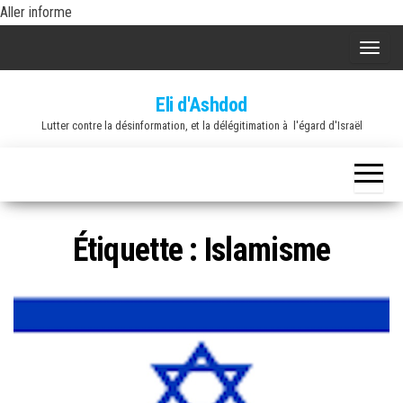
Skip
Aller informe
to
A
the
f
content
Eli d'Ashdod
f
Lutter contre la désinformation, et la délégitimation à l'égard d'Israël
i
c
h
e
r
Étiquette :
Islamisme
/
m
a
s
q
u