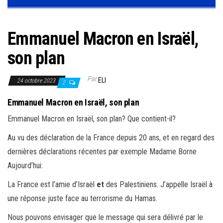
e
r
l
Emmanuel Macron en Israël,
a
son plan
n
a
Par
ELI
24 octobre 2023
2
v
i
Emmanuel Macron en Israël, son plan
g
Emmanuel Macron en Israël, son plan? Que contient-il?
a
Au vu des déclaration de la France depuis 20 ans, et en regard des
t
dernières déclarations récentes par exemple Madame Borne
i
Aujourd’hui:
o
n
La France est l’amie d’Israël
et
des Palestiniens. J’appelle Israël à
une réponse juste face au terrorisme du Hamas.
Nous pouvons envisager que le message qui sera délivré par le