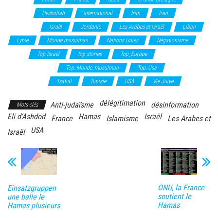
Hamas
Hezbollah
International
Iran
Iran
Islamisme
Israël
Jordanie
Les Arabes et Israël
Liban
Lybie
Monde musulman
Nations Unies
Négationisme
Syrie
Top Israël
top stories
Top_Europe
Top_International
Top_Monde_musulman
Top_Usa
Top_Vie_juive
Tsahal
Tunisie
USA
Vie Juive
délégitimation
Anti-judaïsme
désinformation
Mots-clés
Eli d'Ashdod
Hamas
Israël
France
Islamisme
Les Arabes et
USA
Israël
ONU, la France
Einsatzgruppen
soutient le
une balle le
Hamas
Hamas plusieurs