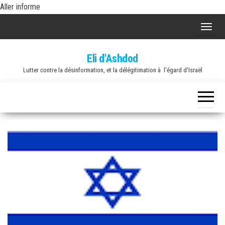
Skip
Aller informe
to
A
the
f
content
Eli d'Ashdod
f
Lutter contre la désinformation, et la délégitimation à l'égard d'Israël
i
c
h
e
r
/
m
a
s
q
u