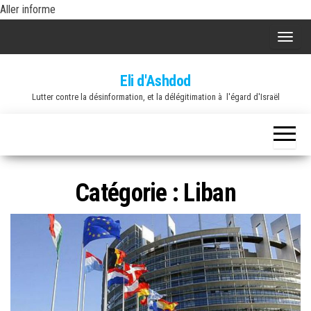
Skip
Aller informe
to
A
the
f
content
Eli d'Ashdod
f
Lutter contre la désinformation, et la délégitimation à l'égard d'Israël
i
c
h
e
r
Catégorie :
Liban
/
m
a
s
q
u