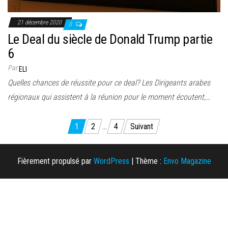
21 décembre 2020
0
Le Deal du siècle de Donald Trump partie
6
Par
ELI
Quelles chances de réussite pour ce deal? Les Dirigeants arabes
régionaux qui assistent à la réunion pour le moment écoutent,…
Pagination
1
2
…
4
Suivant
des
publications
Fièrement propulsé par
WordPress
|
Thème :
Envo Magazine