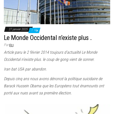
e
r
l
a
n
27 janvier 2025
1
a
Le Monde Occidental n’existe plus .
v
Par
ELI
i
Article paru le 2 février 2014 toujours d’actualité Le Monde
g
Occidental n’existe plus. le coup de gong vient de sonner.
a
Iran bat USA par abandon.
t
Depuis cinq ans nous avons dénoncé la politique suicidaire de
i
Barack Hussein Obama que les Européens tout énamourés ont
o
porté aux nues avant sa première élection.
n