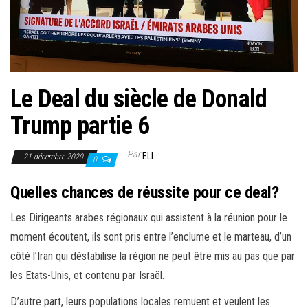
e
r
l
a
n
Le Deal du siècle de Donald
a
v
Trump partie 6
i
Par
g
ELI
21 décembre 2020
0
a
Quelles chances de réussite pour ce deal?
t
i
Les Dirigeants arabes régionaux qui assistent à la réunion pour le
o
moment écoutent, ils sont pris entre l’enclume et le marteau, d’un
n
côté l’Iran qui déstabilise la région ne peut être mis au pas que par
les Etats-Unis, et contenu par Israël.
D’autre part, leurs populations locales remuent et veulent les