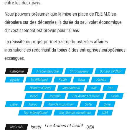
entre les deux pays.
Nous pouvons présumer que la mise en place de l’E.E.M.O se
déroulera sur des décennies, la durée du seul volet économique
d’investissement est prévue pour 10 ans.
La réussite du projet permettrait de booster les affaires
internationales redonnant du tonus à des entreprises européennes
exsangues.
Catégorie
Arabie Saoudite
Chroniqueurs
Donald TRUMP
Egypte
Eli d'Ashdod
Fatah
Gaza
Hamas
Hezbollah
Histoire d'Israël
International
Irak
Iran
Islamisme
Israël
Jordanie
Les Arabes et Israël
Liban
Lybie
Maroc
Monde musulman
Qatar
Syrie
Top
Israël
Top_International
Top_Monde_musulman
USA
Les Arabes et Israël
Israël
USA
Mots-clés