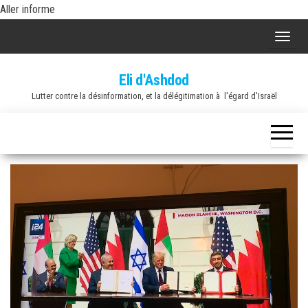
Skip
Aller informe
to
A
the
f
content
Eli d'Ashdod
f
Lutter contre la désinformation, et la délégitimation à l'égard d'Israël
i
c
h
e
r
/
m
a
s
q
u