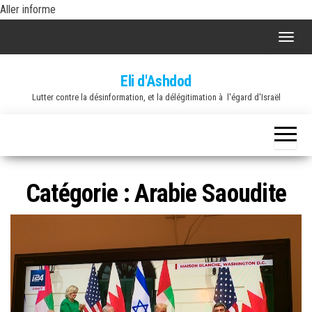
Skip
Aller informe
to
A
the
f
content
Eli d'Ashdod
f
Lutter contre la désinformation, et la délégitimation à l'égard d'Israël
i
c
h
e
r
Catégorie :
Arabie Saoudite
/
m
a
s
q
u