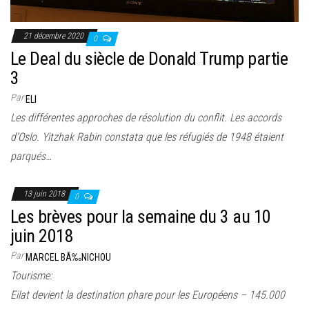
21 décembre 2020
0
Le Deal du siècle de Donald Trump partie
3
Par
ELI
Les différentes approches de résolution du conflit. Les accords
d’Oslo. Yitzhak Rabin constata que les réfugiés de 1948 étaient
parqués…
13 juin 2018
0
Les brèves pour la semaine du 3 au 10
juin 2018
Par
MARCEL BÃ‰NICHOU
Tourisme:
Eilat devient la destination phare pour les Européens – 145.000