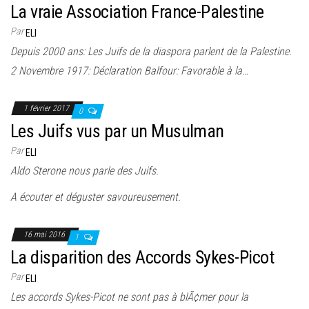
La vraie Association France-Palestine
Par
ELI
Depuis 2000 ans: Les Juifs de la diaspora parlent de la Palestine.
2 Novembre 1917: Déclaration Balfour: Favorable à la…
1 février 2017
0
Les Juifs vus par un Musulman
Par
ELI
Aldo Sterone nous parle des Juifs.
A écouter et déguster savoureusement.
16 mai 2016
1
La disparition des Accords Sykes-Picot
Par
ELI
Les accords Sykes-Picot ne sont pas à blÃ¢mer pour la