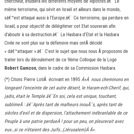
chercheur, étudiera les différents moyens de Ripostes.â€¨ Le
même terrorisme, qui sévit en Israël et ailleurs dans le monde,
sâ€™est attaqué aussi à l’Europe.â€¨ Ce terrorisme, qui perdure en
Israël, a pour objectif de délégitimer cet Etat souverain afin
d’aboutir à sa destruction.â€¨ La Hasbara d’Etat et la Hasbara
Civile ne sont plus sur la défensive mais ontÂ décidé
« dâ€™attaquer ».â€¨ C’est le sujet que nous nous Â proposons de
traiter lors du déroulement de ce 9ème Colloque de la Loge
Robert Gamzon
, dans le cadre de sa Commission Hasbara.
(*) Citons Pierre LotiÂ écrivant en 1895
Â«Â nous cheminons en
longeant l’enceinte de cet autre désert, le Haram-ech-Cherif, qui,
jadis, était le Temple.â€¨En soi, cela est unique, touchant,
sublimeÂ : â€¨Après tant de malheurs inouÃ¯s, après tant de
siècles d’exil et de dispersion, l’attachement inébranlable de ce
Peuple à une patrie perdueÂ ! pour un peu, on pleurerait avec
eux…si ce n’étaient des Juifs…(Jérusalem)Â Â».