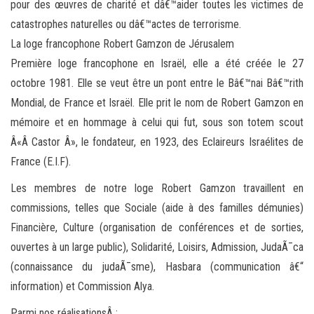
pour des œuvres de charité et dâ€™aider toutes les victimes de
catastrophes naturelles ou dâ€™actes de terrorisme.
La loge francophone Robert Gamzon de Jérusalem
Première loge francophone en Israël, elle a été créée le 27
octobre 1981. Elle se veut être un pont entre le Bâ€™nai Bâ€™rith
Mondial, de France et Israël. Elle prit le nom de Robert Gamzon en
mémoire et en hommage à celui qui fut, sous son totem scout
Â«Â Castor Â», le fondateur, en 1923, des Eclaireurs Israélites de
France (E.I.F).
Les membres de notre loge Robert Gamzon travaillent en
commissions, telles que Sociale (aide à des familles démunies)
Financière, Culture (organisation de conférences et de sorties,
ouvertes à un large public), Solidarité, Loisirs, Admission, JudaÃ¯ca
(connaissance du judaÃ¯sme), Hasbara (communication â€“
information) et Commission Alya.
Parmi nos réalisationsÂ :