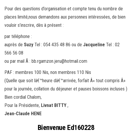
Pour des questions d’organisation et compte tenu du nombre de
places limité,nous demandons aux personnes intéressées, de bien
vouloir s’inscrire, dès à présent :
par téléphone :
auprès de
Suzy
Tel : 054 435 48 86 ou de
Jacqueline
Tel : 02
566 56 08
ou par mail Ã : bb.rgamzon.jeru@hotmail.com
PAF : membres 100 Nis, non membres 110 Nis
(Quelle que soit lâ€™heure dâ€™arrivée, forfait Â« tout compris Â»
pour la journée, collation du déjeuner et pauses boissons incluses )
Bien cordial Chalom,
Pour la Présidente,
Livnat BITTY
,
Jean-Claude HENE
Bienvenue Ed160228