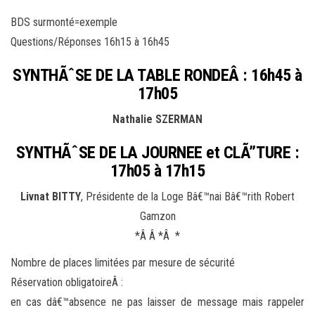
BDS surmonté=exemple
Questions/Réponses 16h15 à 16h45
SYNTHÃˆSE DE LA TABLE RONDEÂ : 16h45 à
17h05
Nathalie SZERMAN
SYNTHÃˆSE DE LA JOURNEE et CLÃ”TURE :
17h05 à 17h15
Livnat BITTY
, Présidente de la Loge Bâ€™nai Bâ€™rith Robert
Gamzon
*Â Â *Â *
Nombre de places limitées par mesure de sécurité
Réservation obligatoireÂ :
en cas dâ€™absence ne pas laisser de message mais rappeler