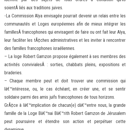
soientÂ liés aux traditions juives.
-La Commission Alya envisagée pourrait devenir un relais entre les
communautés et Loges européennes afin de mieux intégrer les
famillesÂ francophones qui envisagent de faire ou ont fait leur Alya,
leur faciliter les tÃ¢ches administratives et les inviter à rencontrer
des familles francophones israéliennes.
– La loge Robert Gamzon propose également à ses membres des
activités convivialesÂ : sorties, chabbats pleins, expositions et
braderies.
– Chaque membre peut et doit trouver une commission qui
lâ€™intéresse, ou, le cas échéant, en créer une, et se sentir
solidaire parmi des amis juifs francophones de tous horizons.
GrÃ¢ce à lâ€™implication de chacun(e) dâ€™entre nous, la grande
famille de la Loge Bâ€™nai Bâ€™rith Robert Gamzon de Jérusalem
peut poursuivre et étendre son action et perpétuer cette
dynamique.