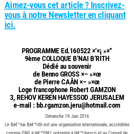
Aimez-vous cet article ? Inscrivez-
vous à notre Newsletter en cliquant
ici.
PROGRAMME Ed.160522 ×‘×¡ »×“
9ème COLLOQUE B’NAI B’RITH
Dédié au souvenir
de Benno GROSS ×– »×œ
de Pierre CAÃN ×– »×œ
Loge francophone Robert GAMZON
3, REHOV KEREN HAYESSOD JERUSALEM
e-mail : bb.rgamzon.jeru@hotmail.com
Dimanche 19 Juin 2016
Le Bâ€™nai Bâ€™rith est une organisation internationale, accréditée
comme ONG à lâ€™ONU, présente à lâ€™Unesco et au Conseil de