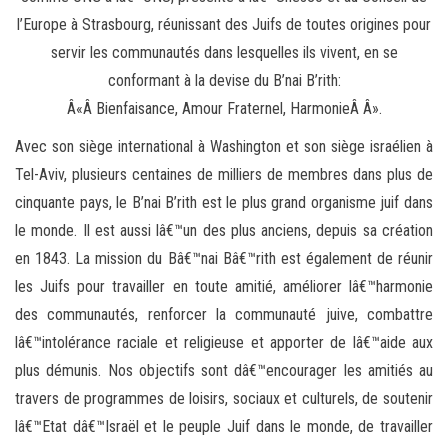
l’Europe à Strasbourg, réunissant des Juifs de toutes origines pour
servir les communautés dans lesquelles ils vivent, en se
conformant à la devise du B’nai B’rith:
Â«Â Bienfaisance, Amour Fraternel, HarmonieÂ Â».
Avec son siège international à Washington et son siège israélien à
Tel-Aviv, plusieurs centaines de milliers de membres dans plus de
cinquante pays, le B’nai B’rith est le plus grand organisme juif dans
le monde. Il est aussi lâ€™un des plus anciens, depuis sa création
en 1843. La mission du Bâ€™nai Bâ€™rith est également de réunir
les Juifs pour travailler en toute amitié, améliorer lâ€™harmonie
des communautés, renforcer la communauté juive, combattre
lâ€™intolérance raciale et religieuse et apporter de lâ€™aide aux
plus démunis. Nos objectifs sont dâ€™encourager les amitiés au
travers de programmes de loisirs, sociaux et culturels, de soutenir
lâ€™Etat dâ€™Israël et le peuple Juif dans le monde, de travailler