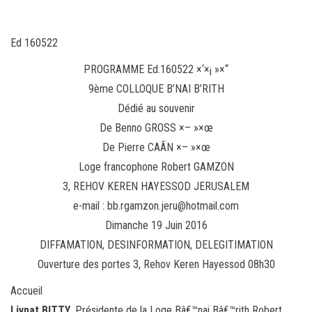
Ed 160522
PROGRAMME Ed.160522 ×‘×¡ »×“
9ème COLLOQUE B’NAI B’RITH
Dédié au souvenir
De Benno GROSS ×– »×œ
De Pierre CAÃN ×– »×œ
Loge francophone Robert GAMZON
3, REHOV KEREN HAYESSOD JERUSALEM
e-mail : bb.rgamzon.jeru@hotmail.com
Dimanche 19 Juin 2016
DIFFAMATION, DESINFORMATION, DELEGITIMATION
Ouverture des portes 3, Rehov Keren Hayessod 08h30
Accueil
Livnat BITTY
, Présidente de la Loge Bâ€™nai Bâ€™rith Robert