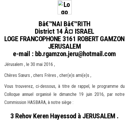
e
r
l
Bâ€™NAI Bâ€™RITH
a
District 14 Â¤ ISRAEL
n
LOGE FRANCOPHONE 3161 ROBERT GAMZON
a
JERUSALEM
v
e-mail : bb.rgamzon.jeru@hotmail.com
i
Jérusalem , le 30 mai 2016 ,
g
a
Chères Sœurs , chers Frères , cher(e)s ami(e)s ,
t
Vous trouverez, ci-dessous, à titre de rappel, le programme du
i
Colloque annuel organisé le dimanche 19 juin 2016, par notre
o
Commission HASBARA, à notre siège :
n
3 Rehov Keren Hayessod à JERUSALEM .