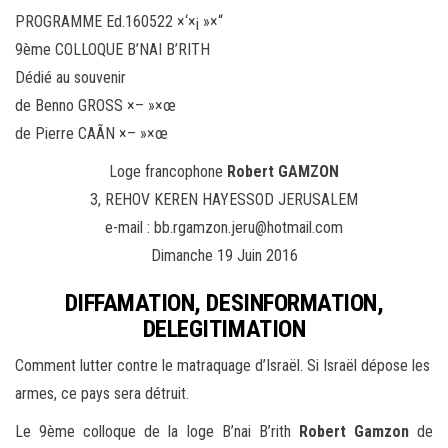
PROGRAMME Ed.160522 ×‘×¡ »×“
9ème COLLOQUE B’NAI B’RITH
Dédié au souvenir
de Benno GROSS ×– »×œ
de Pierre CAÃN ×– »×œ
Loge francophone
Robert GAMZON
3, REHOV KEREN HAYESSOD JERUSALEM
e-mail : bb.rgamzon.jeru@hotmail.com
Dimanche 19 Juin 2016
DIFFAMATION, DESINFORMATION,
DELEGITIMATION
Comment lutter contre le matraquage d’Israël. Si Israël dépose les
armes, ce pays sera détruit.
Le 9ème colloque de la loge B’nai B’rith
Robert Gamzon
de