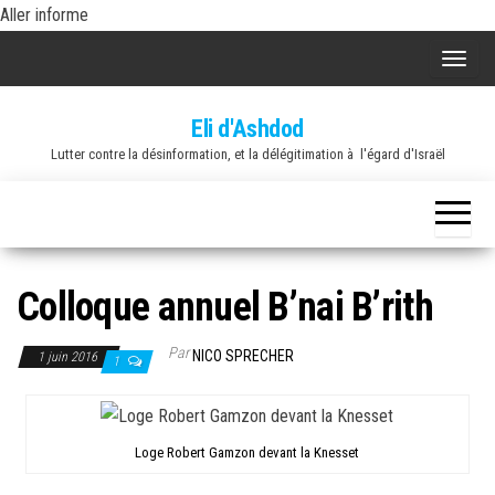
Skip
Aller informe
to
A
the
f
content
Eli d'Ashdod
f
Lutter contre la désinformation, et la délégitimation à l'égard d'Israël
i
c
h
e
r
Colloque annuel B’nai B’rith
/
m
Par
NICO SPRECHER
1 juin 2016
1
a
s
q
Loge Robert Gamzon devant la Knesset
u