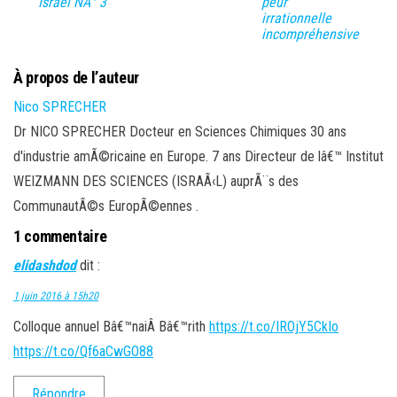
Israël NÂ° 3
peur
irrationnelle
incompréhensive
À propos de l’auteur
Nico SPRECHER
Dr NICO SPRECHER Docteur en Sciences Chimiques 30 ans
d'industrie amÃ©ricaine en Europe. 7 ans Directeur de lâ€™ Institut
WEIZMANN DES SCIENCES (ISRAÃ‹L) auprÃ¨s des
CommunautÃ©s EuropÃ©ennes .
1 commentaire
elidashdod
dit :
1 juin 2016 à 15h20
Colloque annuel Bâ€™naiÂ Bâ€™rith
https://t.co/IROjY5CkIo
https://t.co/Qf6aCwGO88
Répondre