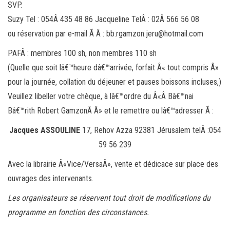
SVP.
Suzy Tel : 054Â 435 48 86 Jacqueline TelÂ : 02Â 566 56 08
ou réservation par e-mail Ã Â : bb.rgamzon.jeru@hotmail.com
PAFÂ : membres 100 sh, non membres 110 sh
(Quelle que soit lâ€™heure dâ€™arrivée, forfait Â« tout compris Â»
pour la journée, collation du déjeuner et pauses boissons incluses,)
Veuillez libeller votre chèque, à lâ€™ordre du Â«Â Bâ€™nai
Bâ€™rith Robert GamzonÂ Â» et le remettre ou lâ€™adresser Ã :
Jacques ASSOULINE
17, Rehov Azza 92381 Jérusalem telÂ :054
59 56 239
Avec la librairie Â«Vice/VersaÂ», vente et dédicace sur place des
ouvrages des intervenants.
Les organisateurs se réservent tout droit de modifications du
programme en fonction des circonstances.