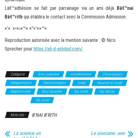
Lâ€™adhésion se fait par parrainage via un ami déjà
Bâ€™nai
Bâ€™rith
qui établira le contact avec la Commission Admission.
×‘×¨×•×›×™× ×”×‘××™×
Reproduction autorisée avec la mention suivante : © Nico
Sprecher pour
https://eli-d-ashdod.com/
Catégorie
Anti-Judaïsme
Antisémitisme
Chroniqueurs
Délégitimation
Désinformation
Israël
Maurice en Israël
Négationisme
Nico Sprecher
Top Israël
top stories
Top_Vie_juive
Vie Juive
B'NAI B'RITH
Mots-clés
La science en
Le sionisme: une