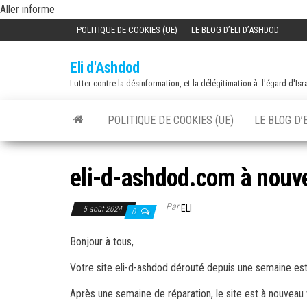
Skip
Aller informe
to
POLITIQUE DE COOKIES (UE)
LE BLOG D’ELI D’ASHDOD
the
Eli d'Ashdod
content
Lutter contre la désinformation, et la délégitimation à l'égard d'Isr
POLITIQUE DE COOKIES (UE)
LE BLOG D’
eli-d-ashdod.com à nouv
Par
ELI
5 août 2024
0
Bonjour à tous,
Votre site eli-d-ashdod dérouté depuis une semaine est
Après une semaine de réparation, le site est à nouveau vis