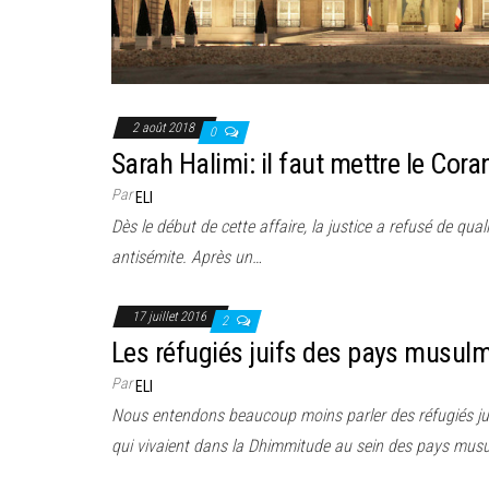
2 août 2018
0
Sarah Halimi: il faut mettre le Coran
Par
ELI
Dès le début de cette affaire, la justice a refusé de quali
antisémite. Après un…
17 juillet 2016
2
Les réfugiés juifs des pays musul
Par
ELI
Nous entendons beaucoup moins parler des réfugiés juifs
qui vivaient dans la Dhimmitude au sein des pays mus