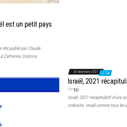
l est un petit pays
r été publié par Claude
ie à Catherine Colonna
30 décembre 2021
0
Israël, 2021 récapitu
Par
ELI
Israël, 2021 récapitulatif d’une a
ordinaire. Israël comme tous les