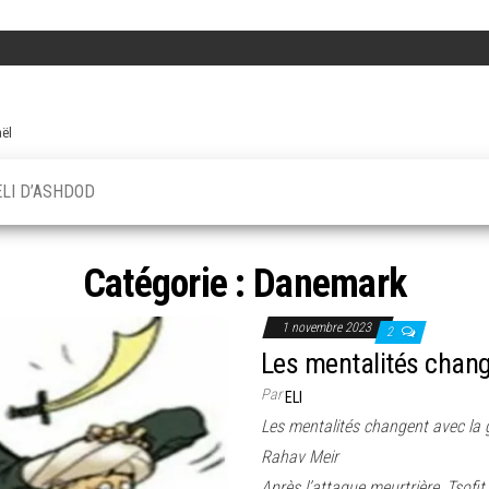
aël
ELI D’ASHDOD
Catégorie :
Danemark
1 novembre 2023
2
Les mentalités chang
Par
ELI
Les mentalités changent avec la g
Rahav Meir
Après l’attaque meurtrière, Tsofi