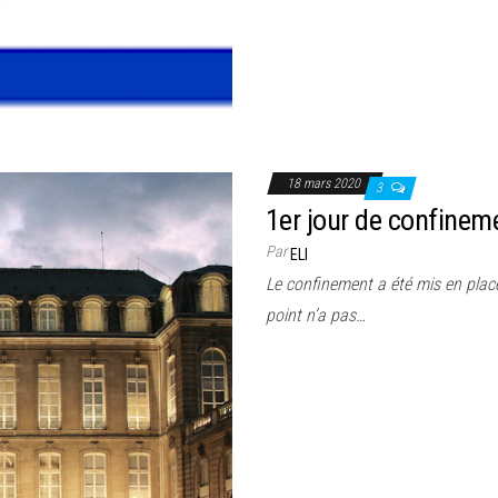
18 mars 2020
3
1er jour de confinem
Par
ELI
Le confinement a été mis en place
point n’a pas…