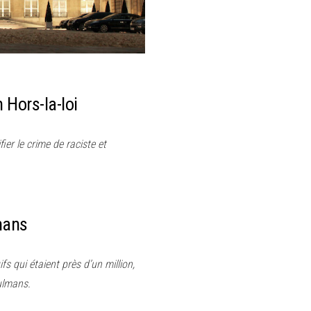
 Hors-la-loi
fier le crime de raciste et
mans
 qui étaient près d’un million,
ulmans.