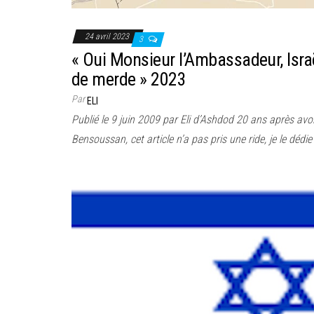
24 avril 2023
3
« Oui Monsieur l’Ambassadeur, Israë
de merde » 2023
Par
ELI
Publié le 9 juin 2009 par Eli d’Ashdod 20 ans après avoi
Bensoussan, cet article n’a pas pris une ride, je le déd