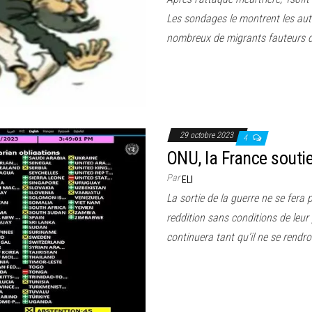
Les sondages le montrent les aut
nombreux de migrants fauteurs de 
29 octobre 2023
4
ONU, la France souti
Par
ELI
La sortie de la guerre ne se fera
reddition sans conditions de leur 
continuera tant qu’il ne se rendro