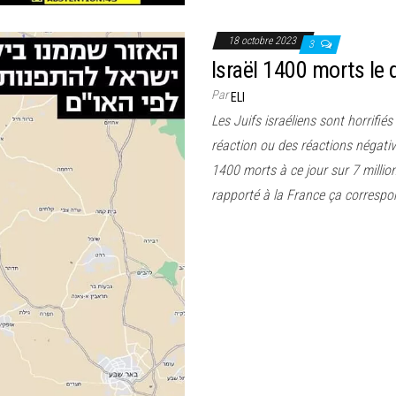
18 octobre 2023
3
Israël 1400 morts le 
Par
ELI
Les Juifs israéliens sont horrifi
réaction ou des réactions négat
1400 morts à ce jour sur 7 million
rapporté à la France ça correspo