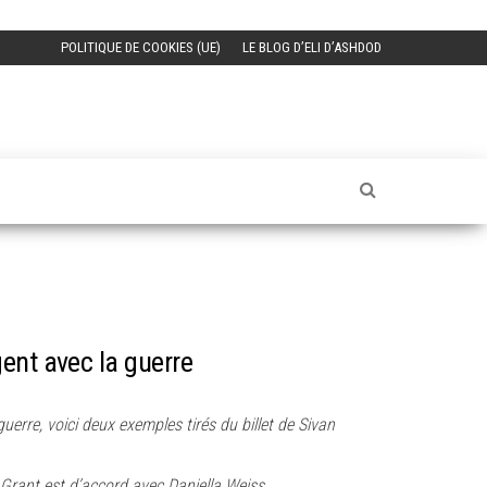
POLITIQUE DE COOKIES (UE)
LE BLOG D’ELI D’ASHDOD
ent avec la guerre
uerre, voici deux exemples tirés du billet de Sivan
t Grant est d’accord avec Daniella Weiss