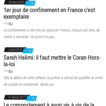
18 mars 2020
3
1er jour de confinement en France c’est
exemplaire
Par
ELI
Le confinement a été mis en place en France, chacun est tenu de
rester à domicile. Un point n’a pas…
2 août 2018
0
Sarah Halimi: il faut mettre le Coran Hors-
la-loi
Par
ELI
Dès le début de cette affaire, la justice a refusé de qualifier le crime
de raciste et antisémite. Après un…
21 février 2017
3
Le comportement à avoir vis à vis de la