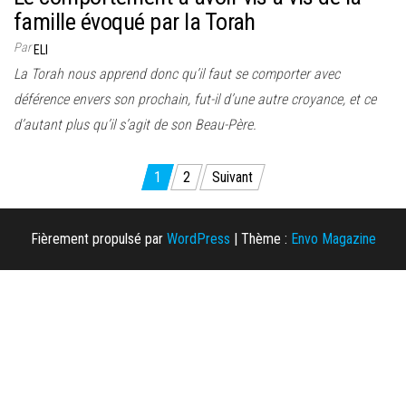
famille évoqué par la Torah
Par
ELI
La Torah nous apprend donc qu’il faut se comporter avec
déférence envers son prochain, fut-il d’une autre croyance, et ce
d’autant plus qu’il s’agit de son Beau-Père.
Pagination
1
2
Suivant
des
publications
Fièrement propulsé par
WordPress
|
Thème :
Envo Magazine