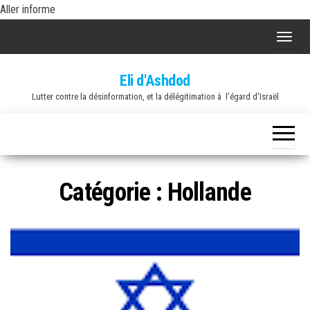
Skip
Aller informe
to
A
the
f
content
Eli d'Ashdod
f
Lutter contre la désinformation, et la délégitimation à l'égard d'Israël
i
c
h
e
r
Catégorie :
Hollande
/
m
a
s
q
u