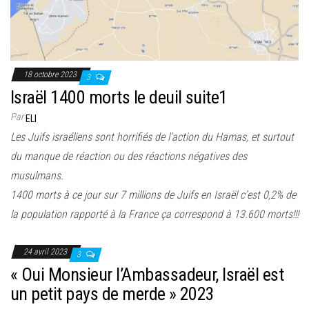
18 octobre 2023
3
Israël 1400 morts le deuil suite1
Par
ELI
Les Juifs israéliens sont horrifiés de l’action du Hamas, et surtout
du manque de réaction ou des réactions négatives des
musulmans.
1400 morts à ce jour sur 7 millions de Juifs en Israël c’est 0,2% de
la population rapporté à la France ça correspond à 13.600 morts!!!
24 avril 2023
3
« Oui Monsieur l’Ambassadeur, Israël est
un petit pays de merde » 2023