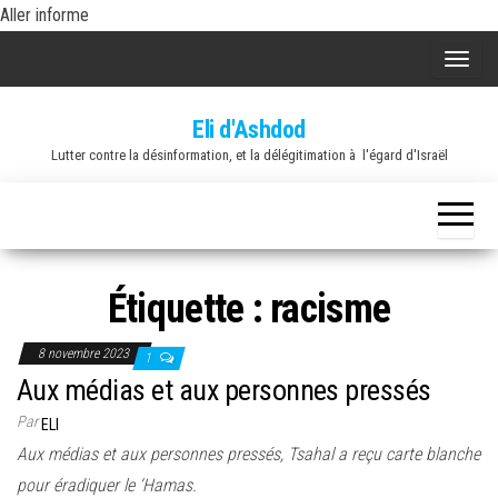
Skip
Aller informe
to
A
the
f
content
Eli d'Ashdod
f
Lutter contre la désinformation, et la délégitimation à l'égard d'Israël
i
c
h
e
r
Étiquette :
racisme
/
m
8 novembre 2023
1
a
Aux médias et aux personnes pressés
s
Par
ELI
q
Aux médias et aux personnes pressés, Tsahal a reçu carte blanche
u
pour éradiquer le ‘Hamas.