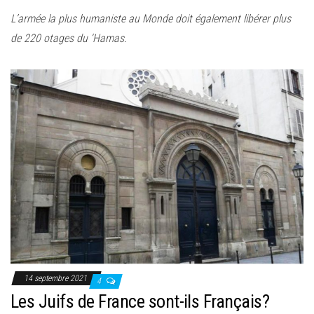
e
L’armée la plus humaniste au Monde doit également libérer plus
r
de 220 otages du ‘Hamas.
l
a
n
a
v
i
g
a
t
i
o
n
14 septembre 2021
4
Les Juifs de France sont-ils Français?