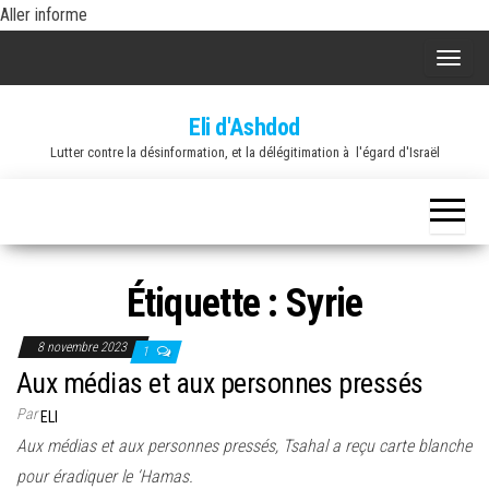
Skip
Aller informe
to
A
the
f
content
Eli d'Ashdod
f
Lutter contre la désinformation, et la délégitimation à l'égard d'Israël
i
c
h
e
r
Étiquette :
Syrie
/
m
8 novembre 2023
1
a
Aux médias et aux personnes pressés
s
Par
ELI
q
Aux médias et aux personnes pressés, Tsahal a reçu carte blanche
u
pour éradiquer le ‘Hamas.