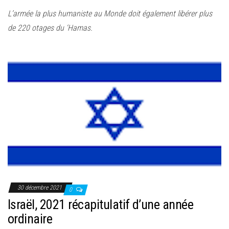
e
L’armée la plus humaniste au Monde doit également libérer plus
r
de 220 otages du ‘Hamas.
l
a
n
a
v
i
g
a
t
i
o
n
30 décembre 2021
0
Israël, 2021 récapitulatif d’une année
ordinaire