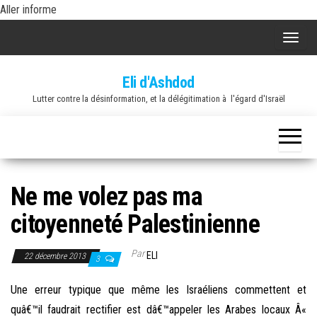
Skip
Aller informe
to
A
the
f
content
Eli d'Ashdod
f
Lutter contre la désinformation, et la délégitimation à l'égard d'Israël
i
c
h
e
r
Ne me volez pas ma
/
citoyenneté Palestinienne
m
a
Par
ELI
22 décembre 2013
s
3
q
Une erreur typique que même les Israéliens commettent et
u
quâ€™il faudrait rectifier est dâ€™appeler les Arabes locaux Â«