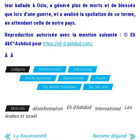
leur ballade à Oslo, a généré plus de morts et de blessés
que lors d’une guerre, et a avalisé la spoliation de ce terme,
en attendant celle de notre pays.
Reproduction autorisée avec la mention suivante : © Eli
dâ€™Ashdod pour
https://eli-d-ashdod.com/
Â Â
Catégorie
Désinformation
International
Les Arabes et
Israël
Monde musulman
Nations Unies
Russie
Top_International
Top_Monde_musulman
Top_Vie_juive
Vie
Juive
Eli d'Ashdod
Les
désinformation
International
Mots-clés
Arabes et Israël
La Souveraineté
Racisme déguisé