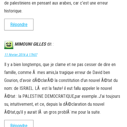
de palestiniens en pensant aux arabes, car c’est une erreur
historique.
Répondre
MIMOUNI GILLES
dit :
11 février 2016 à 17h57
Il y a bien longtemps, que je clame et ne pas cesser de dire en
famille, comme Ã mes amis,la tragique erreur de David ben
Gourion, d’avoir dÃ©clarÃ© la constitution d’un nouvel Ã©tat du
nom: de ISRAEL. LÃ est la faute! il eut fallu appeler le nouvel
Ã©tat : la PALESTINE DEMOCRATIQUE,par exemple..J’ai toujours
su, intuitivement, et ce, depuis la dÃ©claration du nouvel
Ã©tat,qu’il y aurait lÃ un gros problÃ¨me pour la suite.
Répondre