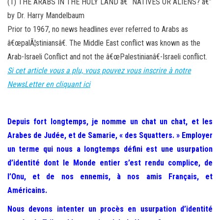
(1) THE ARABS IN THE HOLY LAND â€“ NATIVES OR ALIENS? â€”
by Dr. Harry Mandelbaum
Prior to 1967, no news headlines ever referred to Arabs as
â€œpalÃ¦stiniansâ€. The Middle East conflict was known as the
Arab-Israeli Conflict and not the â€œPalestinianâ€-Israeli conflict.
Si cet article vous a plu, vous pouvez vous inscrire à notre
NewsLetter en cliquant ici
Depuis fort longtemps, je nomme un chat un chat, et les
Arabes de Judée, et de Samarie, « des Squatters. » Employer
un terme qui nous a longtemps défini est une usurpation
d’identité dont le Monde entier s’est rendu complice, de
l’Onu, et de nos ennemis, à nos amis Français, et
Américains.
Nous devons intenter un procès en usurpation d’identité