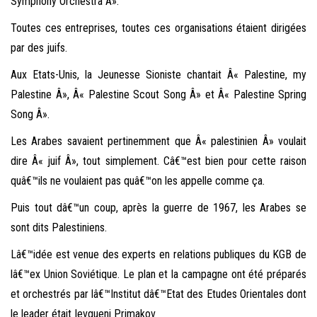
Symphony Orchestra Â».
Toutes ces entreprises, toutes ces organisations étaient dirigées
par des juifs.
Aux Etats-Unis, la Jeunesse Sioniste chantait Â« Palestine, my
Palestine Â», Â« Palestine Scout Song Â» et Â« Palestine Spring
Song Â».
Les Arabes savaient pertinemment que Â« palestinien Â» voulait
dire Â« juif Â», tout simplement. Câ€™est bien pour cette raison
quâ€™ils ne voulaient pas quâ€™on les appelle comme ça.
Puis tout dâ€™un coup, après la guerre de 1967, les Arabes se
sont dits Palestiniens.
Lâ€™idée est venue des experts en relations publiques du KGB de
lâ€™ex Union Soviétique. Le plan et la campagne ont été préparés
et orchestrés par lâ€™Institut dâ€™Etat des Etudes Orientales dont
le leader était Ievgueni Primakov