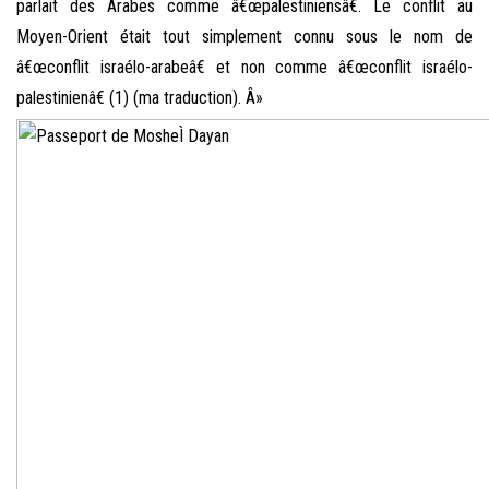
parlait des Arabes comme â€œpalestiniensâ€. Le conflit au
Moyen-Orient était tout simplement connu sous le nom de
â€œconflit israélo-arabeâ€ et non comme â€œconflit israélo-
palestinienâ€ (1) (ma traduction). Â»