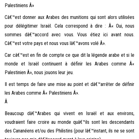
e
Palestiniens Â»
r
Câ€™est donner aux Arabes des munitions qui sont alors utilisées
l
pour délégitimer Israël. Cela correspond à dire : Â« Oui, nous
a
sommes dâ€™accord avec vous. Vous étiez ici avant nous.
n
Câ€™est votre pays et nous vous lâ€™avons volé Â».
a
v
Car câ€™est en fin de compte ce que dit la légende arabe et si le
i
monde et Israël continuent à définir les Arabes comme Â«
g
Palestinien Â», nous jouons leur jeu.
a
Il est temps de faire une mise au point et dâ€™arrêter de définir
t
les Arabes comme Â« Palestiniens Â».
i
Â
o
Beaucoup dâ€™Arabes qui vivent en Israël et aux environs,
n
voudraient faire croire au monde quâ€™ils sont les descendants
des Cananéens et/ou des Philistins (pour lâ€™instant, ils ne se sont