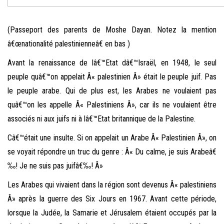
(Passeport des parents de Moshe Dayan. Notez la mention
â€œnationalité palestinienneâ€ en bas )
Avant la renaissance de lâ€™Etat dâ€™Israël, en 1948, le seul
peuple quâ€™on appelait Â« palestinien Â» était le peuple juif. Pas
le peuple arabe. Qui de plus est, les Arabes ne voulaient pas
quâ€™on les appelle Â« Palestiniens Â», car ils ne voulaient être
associés ni aux juifs ni à lâ€™Etat britannique de la Palestine.
Câ€™était une insulte. Si on appelait un Arabe Â« Palestinien Â», on
se voyait répondre un truc du genre : Â« Du calme, je suis Arabeâ€
‰! Je ne suis pas juifâ€‰! Â»
Les Arabes qui vivaient dans la région sont devenus Â« palestiniens
Â» après la guerre des Six Jours en 1967. Avant cette période,
lorsque la Judée, la Samarie et Jérusalem étaient occupés par la