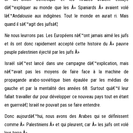
dâ€™expliquer au monde que les Â« Spaniards Â» avaient volé
lâ€™Andalousie aux indigènes. Tout le monde en aurait ri. Mais
quand il sâ€™agit des juifsâ€¦
Ne nous leurrons pas. Les Européens nâ€™ont jamais aimé les juifs
et ils ont donc rapidement accepté cette histoire du Â« pauvre
peuple palestinien éjecté par les juifs Â»
Israël sâ€™est lancé dans une campagne dâ€™explication, mais
nâ€™avait pas les moyens de faire face à la machine de
propagande arabo-soviétique bien épaulée par les médias de
gauche et par la mentalité des années 68. Surtout quâ€™il leur
fallait travailler dur pour développer ce nouveau pays tout en étant
en guerreâ€¦ Israël ne pouvait pas se faire entendre.
Donc aujourdâ€™hui, nous avons des Arabes qui se définissent
comme Â« Palestiniens Â» et qui pleurent, car Â« les juifs ont volé
leur terre Â».