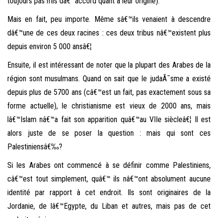
toujours pas mis dâ€™accord quant à leur origine).
Mais en fait, peu importe. Même sâ€™ils venaient à descendre
dâ€™une de ces deux racines : ces deux tribus nâ€™existent plus
depuis environ 5 000 ansâ€¦
Ensuite, il est intéressant de noter que la plupart des Arabes de la
région sont musulmans. Quand on sait que le judaÃ¯sme a existé
depuis plus de 5700 ans (câ€™est un fait, pas exactement sous sa
forme actuelle), le christianisme est vieux de 2000 ans, mais
lâ€™Islam nâ€™a fait son apparition quâ€™au VIIe siècleâ€¦ Il est
alors juste de se poser la question : mais qui sont ces
Palestiniensâ€‰?
Si les Arabes ont commencé à se définir comme Palestiniens,
câ€™est tout simplement, quâ€™ ils nâ€™ont absolument aucune
identité par rapport à cet endroit. Ils sont originaires de la
Jordanie, de lâ€™Egypte, du Liban et autres, mais pas de cet