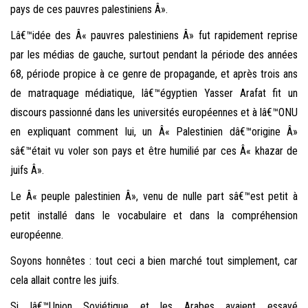
pays de ces pauvres palestiniens Â».
Lâ€™idée des Â« pauvres palestiniens Â» fut rapidement reprise
par les médias de gauche, surtout pendant la période des années
68, période propice à ce genre de propagande, et après trois ans
de matraquage médiatique, lâ€™égyptien Yasser Arafat fit un
discours passionné dans les universités européennes et à lâ€™ONU
en expliquant comment lui, un Â« Palestinien dâ€™origine Â»
sâ€™était vu voler son pays et être humilié par ces Â« khazar de
juifs Â».
Le Â« peuple palestinien Â», venu de nulle part sâ€™est petit à
petit installé dans le vocabulaire et dans la compréhension
européenne.
Soyons honnêtes : tout ceci a bien marché tout simplement, car
cela allait contre les juifs.
Si lâ€™Union Soviétique et les Arabes avaient essayé