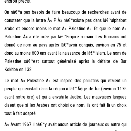
endroit précis.
On nâ€™a pas besoin de faire beaucoup de recherches avant de
constater que la lettre Â« P Â» nâ€™existe pas dans lâ€™alphabet
arabe et encore moins le mot Â« Palestine Â». Et que le nom Â«
Palestine Â» a été créé par lâ€™Empire romain. Les Romains ont
donné ce nom au pays après lâ€™avoir conquis, environ en 75 et
donc au moins 600 ans avant la naissance de lâ€™Islam. Le nom de
Palestine sâ€™est surtout généralisé après la défaite de Bar
Kokhba en 132.
Le mot Â« Palestine Â» est inspiré des philistins qui étaient un
peuple qui existait dans la région à lâ€™Ã¢ge de fer (environ 1175
avant notre ère) et qui a envahi la Judée. Les mauvaises langues
disent que si les Arabes ont choisi ce nom, ils ont fait là un choix
tout à fait adapté.
Â« Avant 1967 il nâ€™y avait aucun article de journaux ou autre qui