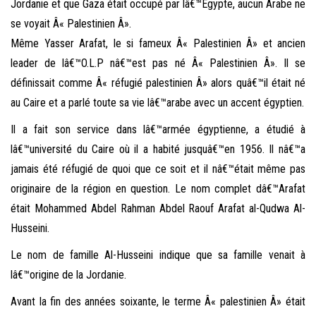
Jordanie et que Gaza était occupé par lâ€™Egypte, aucun Arabe ne
se voyait Â« Palestinien Â».
Même Yasser Arafat, le si fameux Â« Palestinien Â» et ancien
leader de lâ€™O.L.P nâ€™est pas né Â« Palestinien Â». Il se
définissait comme Â« réfugié palestinien Â» alors quâ€™il était né
au Caire et a parlé toute sa vie lâ€™arabe avec un accent égyptien.
Il a fait son service dans lâ€™armée égyptienne, a étudié à
lâ€™université du Caire où il a habité jusquâ€™en 1956. Il nâ€™a
jamais été réfugié de quoi que ce soit et il nâ€™était même pas
originaire de la région en question. Le nom complet dâ€™Arafat
était Mohammed Abdel Rahman Abdel Raouf Arafat al-Qudwa Al-
Husseini.
Le nom de famille Al-Husseini indique que sa famille venait à
lâ€™origine de la Jordanie.
Avant la fin des années soixante, le terme Â« palestinien Â» était