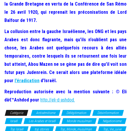
la Grande Bretagne en vertu de la Conférence de San Rémo
le 26 avril 1920, qui reprenait les préconisations de Lord
Balfour de 1917.
La collusion entre la gauche Israélienne, les ONG et les pays
Arabes est donc flagrante, mais qu’ils n’oublient pas une
chose, les Arabes ont quelquefois recours à des alliés
temporaires, contre lesquels ils se retournent une fois leur
but atteint, Abou Mazen ne se gène pas de dire qu’il voit son
futur pays Judenrein. Ce serait alors une plateforme idéale
pour
l’éradication
d’Israël.
Reproduction autorisée avec la mention suivante : © Eli
dâ€™Ashdod pour
http://eli-d-ashdod.
Catégorie
Antisémitisme
Délégitimation
Désinformation
Israël
Les Arabes et Israël
Monde musulman
Négationisme
Top Israël
top stories
Top_Monde_musulman
Top_Vie_juive