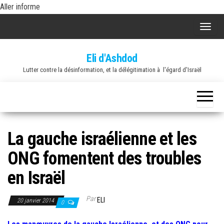
Skip
Aller informe
to
A
the
f
content
Eli d'Ashdod
f
Lutter contre la désinformation, et la délégitimation à l'égard d'Israël
i
c
h
e
r
La gauche israélienne et les
/
ONG fomentent des troubles
m
a
en Israël
s
q
Par
ELI
20 janvier 2014
0
u