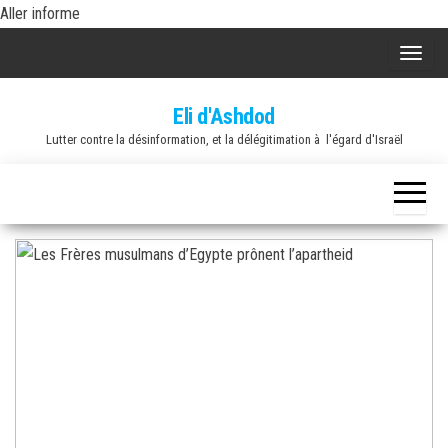
Skip
Aller informe
to
A
the
f
content
Eli d'Ashdod
f
Lutter contre la désinformation, et la délégitimation à l'égard d'Israël
i
c
h
e
r
/
m
a
s
q
u