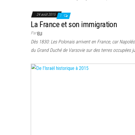
24 août 2015
1
La France et son immigration
Par
ELI
Dès 1830: Les Polonais arrivent en France, car Napoléo
du Grand Duché de Varsovie sur des terres occupées ju