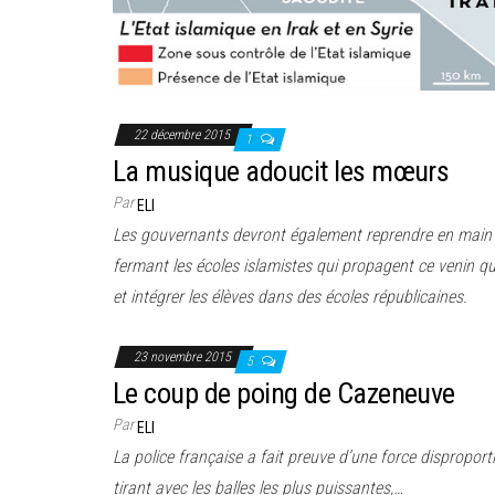
22 décembre 2015
1
La musique adoucit les mœurs
Par
ELI
Les gouvernants devront également reprendre en main 
fermant les écoles islamistes qui propagent ce venin q
et intégrer les élèves dans des écoles républicaines.
23 novembre 2015
5
Le coup de poing de Cazeneuve
Par
ELI
La police française a fait preuve d’une force dispropor
tirant avec les balles les plus puissantes,…