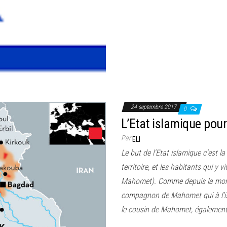
24 septembre 2017
0
L’Etat islamique pour
Par
ELI
Le but de l’Etat islamique c’est la 
territoire, et les habitants qui y 
Mahomet). Comme depuis la mort
compagnon de Mahomet qui à l’issue
le cousin de Mahomet, également