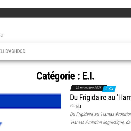
aël
ELI D’ASHDOD
Catégorie :
E.I.
16 novembre 2023
3
Du Frigidaire au ‘Ham
Par
ELI
Du Frigidaire au ‘Hamas évolution 
‘Hamas évolution linguistique, da