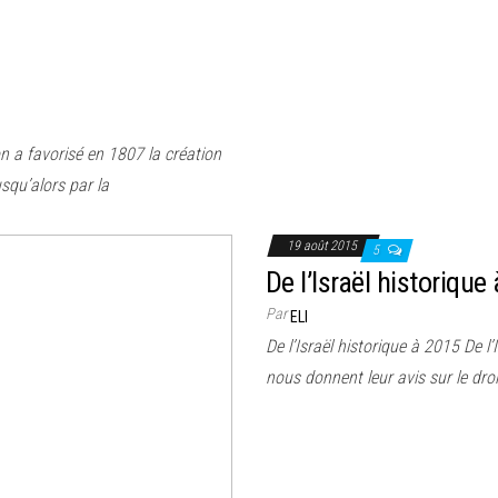
n a favorisé en 1807 la création
squ’alors par la
19 août 2015
5
De l’Israël historique
Par
ELI
De l’Israël historique à 2015 De 
nous donnent leur avis sur le dro