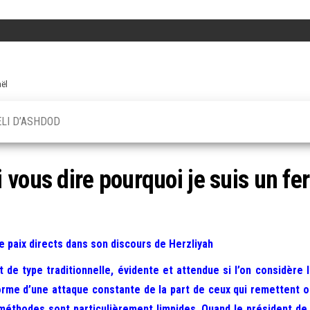
aël
ELI D’ASHDOD
vous dire pourquoi je suis un fer
e paix directs dans son discours de Herzliyah
 de type traditionnelle, évidente et attendue si l’on considère les
rme d’une attaque constante de la part de ceux qui remettent ou
s méthodes sont particulièrement limpides. Quand le président de l’