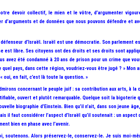
otre devoir collectif, le mien et le vôtre, d’argumenter vigoure
er d’arguments et de données que nous pouvons défendre et av
 défenseur d’Israël. Israël est une démocratie. Son parlement est
 est libre. Ses citoyens ont des droits et ses droits sont appliqu
e vous avez été condamné à 20 ans de prison pour un crime que vo
 quel pays, dans cette région, voudriez-vous être jugé ? » Mon 
« oui, en fait, c’est là toute la question. »
irons concernant le peuple juif : sa contribution aux arts, à la c
dentifiable, ouvert et plutôt remarquable. Quelque soit la bigoterie 
nouvelle biographie d’Einstein. Bien qu’il n’ait, dans son jeune âge
is il faut considérer l’aspect d’Israël qu’il soutenait : un aspect q
ment bien en phase avec l’avenir.
oi, soutenons. Alors préservez-le, conservez-le. Je suis moi-m