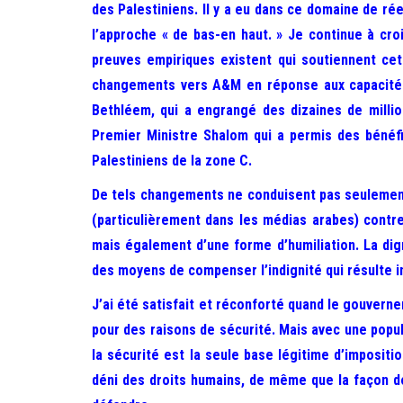
des Palestiniens. Il y a eu dans ce domaine de r
l’approche « de bas-en haut. » Je continue à cr
preuves empiriques existent qui soutiennent cet
changements vers A&M en réponse aux capacités 
Bethléem, qui a engrangé des dizaines de milli
Premier Ministre Shalom qui a permis des bénéfi
Palestiniens de la zone C.
De tels changements ne conduisent pas seulement à
(particulièrement dans les médias arabes) contre 
mais également d’une forme d’humiliation. La dig
des moyens de compenser l’indignité qui résulte in
J’ai été satisfait et réconforté quand le gouverne
pour des raisons de sécurité. Mais avec une popu
la sécurité est la seule base légitime d’impositi
déni des droits humains, de même que la façon don