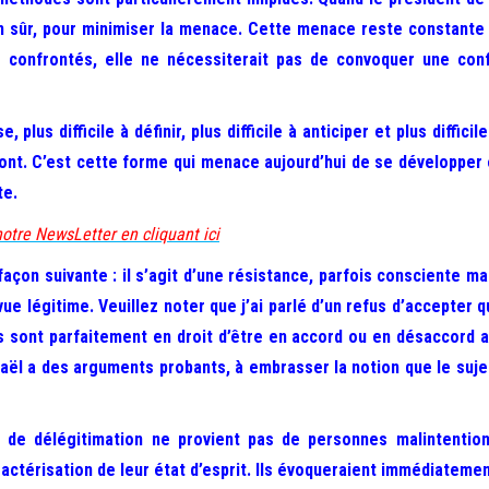
en sûr, pour minimiser la menace. Cette menace reste constante et
s confrontés, elle ne nécessiterait pas de convoquer une co
, plus difficile à définir, plus difficile à anticiper et plus diffi
 font. C’est cette forme qui menace aujourd’hui de se développer
te.
notre NewsLetter en cliquant ici
façon suivante : il s’agit d’une résistance, parfois consciente ma
vue légitime. Veuillez noter que j’ai parlé d’un refus d’accepter q
 sont parfaitement en droit d’être en accord ou en désaccord ave
sraël a des arguments probants, à embrasser la notion que le su
 de délégitimation ne provient pas de personnes malintentio
ctérisation de leur état d’esprit. Ils évoqueraient immédiatement