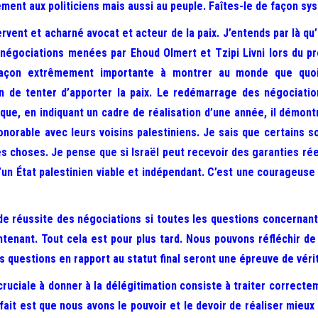
ement aux politiciens mais aussi au peuple. Faîtes-le de façon sys
rvent et acharné avocat et acteur de la paix. J’entends par là qu’I
Les négociations menées par Ehoud Olmert et Tzipi Livni lors du
 façon extrêmement importante à montrer au monde que quoiq
n de tenter d’apporter la paix. Le redémarrage des négociatio
ue, en indiquant un cadre de réalisation d’une année, il démontr
honorable avec leurs voisins palestiniens. Je sais que certains s
des choses. Je pense que si Israël peut recevoir des garanties réel
d’un État palestinien viable et indépendant. C’est une courageuse 
s de réussite des négociations si toutes les questions concernant l
ntenant. Tout cela est pour plus tard. Nous pouvons réfléchir de 
s questions en rapport au statut final seront une épreuve de vérit
uciale à donner à la délégitimation consiste à traiter correcte
ait est que nous avons le pouvoir et le devoir de réaliser mieux 