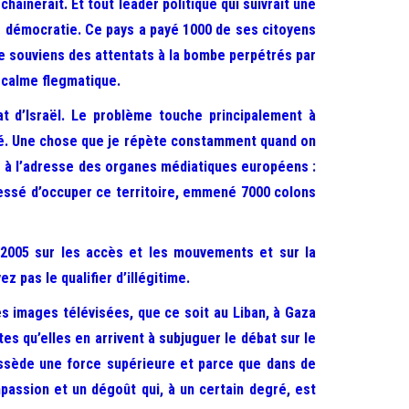
échaî
nerait. Et tout leader politique qui suivrait une
ne démocratie. Ce pays a payé 1000 de ses citoyens
 me souviens des attentats à la bombe perpétrés par
 calme flegmatique.
tat d’Israël. Le problème touche principalement à
idéré. Une chose que je répète constamment quand on
mer à l’adresse des organes médiatiques européens :
a cessé d’occuper ce territoire, emmené 7000 colons
 2005 sur les accès et les mouvements et sur la
 pas le qualifier d’illégitime.
 images télévisées, que ce soit au Liban, à Gaza
es qu’elles en arrivent à subjuguer le débat sur le
ossède une force supérieure et parce que dans de
mpassion et un dégoût qui, à un certain degré, est