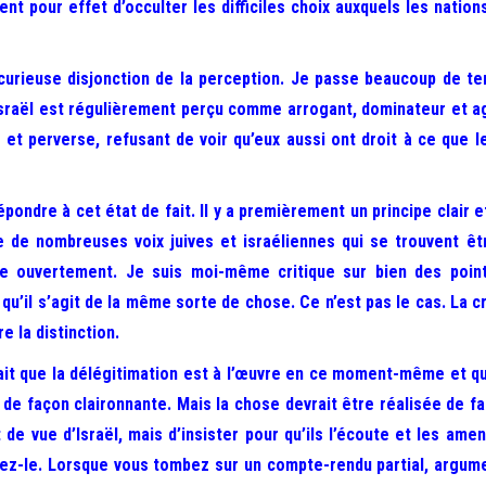
 pour effet d’occulter les difficiles choix auxquels les natio
curieuse disjonction de la perception. Je passe beaucoup de te
Israël est régulièrement perçu comme arrogant, dominateur et ag
 et perverse, refusant de voir qu’eux aussi ont droit à ce que l
dre à cet état de fait. Il y a premièrement un principe clair et es
dire de nombreuses voix juives et israéliennes qui se trouvent 
voue ouvertement. Je suis moi-même critique sur bien des poin
 qu’il s’agit de la même sorte de chose. Ce n’est pas le cas. La cr
e la distinction.
fait que la délégitimation est à l’œuvre en ce moment-même et qu’il
e de façon claironnante. Mais la chose devrait être réalisée de fa
 de vue d’Israël, mais d’insister pour qu’ils l’écoute et les am
ez-le. Lorsque vous tombez sur un compte-rendu partial, argume