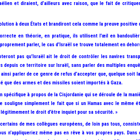
lien et diraient, d’ailleurs avec raison, que le fait de critique
olution à deux États et brandiront cela comme la preuve positive q
recte en théorie, en pratique, ils utilisent l’œil en bandoulière
 proprement parler, le cas d’Israël se trouve totalement en dehor
pteront pas qu’Israël ait le droit de contrôler les navires tran
depuis ce territoire sur Israël, sans parler des multiples enquête
x ainsi parler de ce genre de refus d’accepter que, quelque soit 
lité que des armes et des missiles soient importés à Gaza.
spécifique à propos de la Cisjordanie qui se déroule de la maniè
: je souligne simplement le fait que si un Hamas avec le même ét
 légitimement le droit d’être inquiet pour sa sécurité. »
 certains de mes collègues européens, de loin pas tous, consiste
us n’appliqueriez même pas en rêve à vos propres pays. Dans c