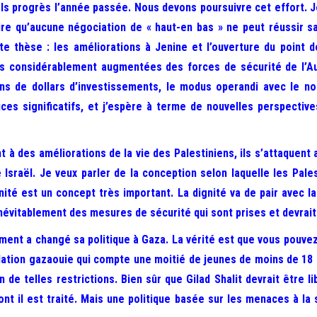
éels progrès l’année passée. Nous devons poursuivre cet effort. 
oire qu’aucune négociation de « haut-en bas » ne peut réussir
te thèse : les améliorations à Jenine et l’ouverture du point 
considérablement augmentées des forces de sécurité de l’Auto
ons de dollars d’investissements, le modus operandi avec le 
ces significatifs, et j’espère à terme de nouvelles perspectiv
 des améliorations de la vie des Palestiniens, ils s’attaquent a
Israël. Je veux parler de la conception selon laquelle les Pale
nité est un concept très important. La dignité va de pair avec l
évitablement des mesures de sécurité qui sont prises et devrait c
ment a changé sa politique à Gaza. La vérité est que vous pouvez 
lation gazaouie qui compte une moitié de jeunes de moins de 18
on de telles restrictions. Bien sûr que Gilad Shalit devrait être
t il est traité. Mais une politique basée sur les menaces à la 