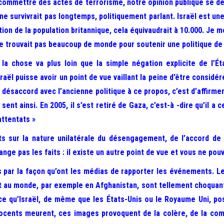
 commettre des actes de terrorisme, notre opinion publique se d
ne survivrait pas longtemps, politiquement parlant. Israël est u
ortion de la population britannique, cela équivaudrait à 10.000. Je
ne trouvait pas beaucoup de monde pour soutenir une politique de
, la chose va plus loin que la simple négation explicite de l’É
sraël puisse avoir un point de vue vaillant la peine d’être cons
n désaccord avec l’ancienne politique à ce propos, c’est d’affir
ent ainsi. En 2005, il s’est retiré de Gaza, c’est-à -dire qu’il 
attentats »
ts sur la nature unilatérale du désengagement, de l’accord de
e pas les faits : il existe un autre point de vue et vous ne pouvez
par la façon qu’ont les médias de rapporter les événements. Les
it au monde, par exemple en Afghanistan, sont tellement choquant
rce qu’Israël, de même que les États-Unis ou le Royaume Uni, p
innocents meurent, ces images provoquent de la colère, de la co