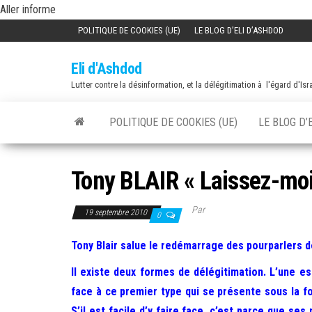
Skip
Aller informe
to
POLITIQUE DE COOKIES (UE)
LE BLOG D’ELI D’ASHDOD
the
Eli d'Ashdod
content
Lutter contre la désinformation, et la délégitimation à l'égard d'Isr
POLITIQUE DE COOKIES (UE)
LE BLOG D’
Tony BLAIR « Laissez-moi 
Par
19 septembre 2010
0
Tony Blair salue le redémarrage des pourparlers d
Il existe deux formes de délégitimation. L’une est
face à ce premier type qui se présente sous la fo
S’il est facile d’y faire face, c’est parce que se