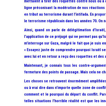
mettaient à tirer des roquettes contre nous ou à
ligne préconisant la modération de nos réactions 
en tribut au terrorisme durant l’intifada. En prop
le terrorisme républicain dans les années 70. On 
Ainsi, quand on parle de délégitimation d’Israël
l’application de ce préjugé qui ne permet pas qu’I
m’interroge sur Gaza, malgré le fait que je suis e
« Essayez juste de comprendre pourquoi Israël se s
avec lui et en retour a reçu des roquettes et des 
Maintenant, je connais tous les contre-argumen
fermeture des points de passage. Mais cela ne chang
Les choses se retrouvent énormément amplifiées 
ou à vrai dire dans n’importe quelle zone de confl
comment et le pourquoi du départ du conflit. Pa
telles situations l’horrible réalité est que les 