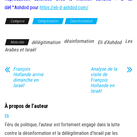
dâ€™Ashdod pour
https://eli-d-ashdod.com/
Catégorie
Délégitimation
Désinformation
Les Arabes et
Israël
désinformation
Les
délégitimation
Eli d'Ashdod
Mots-clés
Arabes et Israël
François
Analyse de la
Hollande arrive
visite de
dimanche en
François
Israël
Hollande en
Israël
À propos de l’auteur
Eli
Féru de politique, l'auteur est fortement engagé dans la lutte
contre la désinformation et la délégitimation d'Israël par les