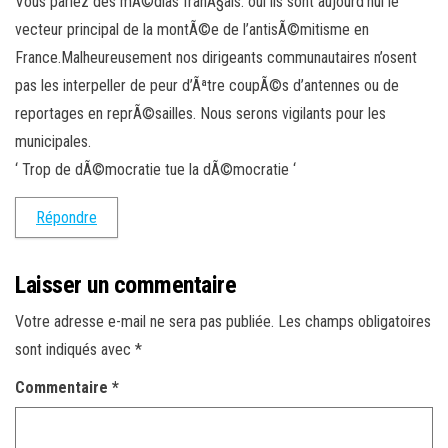
Vous parlez des mÃ©dias franÃ§ais: oui ils sont aujourd’hui le
vecteur principal de la montÃ©e de l’antisÃ©mitisme en
France.Malheureusement nos dirigeants communautaires n’osent
pas les interpeller de peur d’Ãªtre coupÃ©s d’antennes ou de
reportages en reprÃ©sailles. Nous serons vigilants pour les
municipales.
‘ Trop de dÃ©mocratie tue la dÃ©mocratie ‘
Répondre
Laisser un commentaire
Votre adresse e-mail ne sera pas publiée.
Les champs obligatoires
sont indiqués avec
*
Commentaire
*