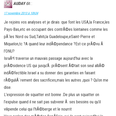
AUDAY
dit :
17 novembre 2013 à 10h34
Je rejoins vos analyses et je dirais :que font les USA,la France,les
Pays-Bas,etc en occupant des contrÃ©es lointaines comme les
pÃ´les Nord ou Sud,Tahiti,la Guadeloupe,eSaint-Pierre et
Miquelon,tc ?A quand leur indÃ©pendance ?Est-ce prÃ©vu Ã
l’ONU?
IsraÃªl traverse un mauvais passage aujourd’hui avec la
prÃ©sidence US qui jusqu’Ã prÃ©sent Ã©tait son seul alliÃ©
indÃ©fectible.Israel a su donner des garanties en faisant
rÃ©guliÃ¨rement des sacrifices,mais les autres ,quoi ? Qu’on me
dise.
L’expression de squatter est bonne .De plus un squatter on
l’expulse quand il ne sait pas subvenir Ã ses besoins ou qu’il
vilipende celui qui l’hÃ©berge et le nourrit