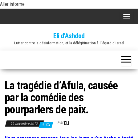
Skip
Aller informe
to
A
the
f
content
Eli d'Ashdod
f
Lutter contre la désinformation, et la délégitimation à l'égard d'Israël
i
c
h
e
r
La tragédie d’Afula, causée
/
par la comédie des
m
a
pourparlers de paix.
s
q
Par
ELI
16 novembre 2013
4
u