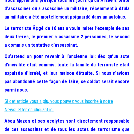
Nous apprenons presque tous les jours qu’un Arabe a tenté
e
d’assassiner ou a assassiné un militaire, récemment à Afula
r
un militaire a été mortellement poignardé dans un autobus.
l
a
Le terroriste Ã¢gé de 16 ans a voulu imiter l’exemple de ses
n
deux frères, le premier a assassiné 2 personnes, le second
a
a commis un tentative d’assassinat.
v
Qu’attend on pour revenir à l’ancienne loi: dès qu’un acte
i
d’incivilité était commis, toute la famille du terroriste était
g
expulsée d’Israël, et leur maison détruite. Si nous n’avions
a
pas abandonné cette façon de faire, ce soldat serait encore
t
parmi nous.
i
Si cet article vous a plu, vous pouvez vous inscrire à notre
o
NewsLetter en cliquant ici
n
Abou Mazen et ses acolytes sont directement responsable
de cet assassinat et de tous les actes de terrorisme que