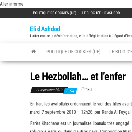
Skip
Aller informe
to
POLITIQUE DE COOKIES (UE)
LE BLOG D’ELI D’ASHDOD
the
Eli d'Ashdod
content
Lutter contre la désinformation, et la délégitimation à l'égard d'Isr
POLITIQUE DE COOKIES (UE)
LE BLOG D’
Le Hezbollah… et l’enfer
Par
ELI
11 septembre 2010
0
En Iran, les ayatollahs ordonnaient le viol des filles av
mardi 7 septembre 2010 – 12h28, par Randa Al Fayçal
Farès Khachane est un journaliste libanais très engagé. I
réfugie à Paris ou dans d’autres pays. L’opposition libanai