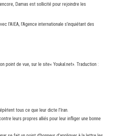
encore, Damas est sollicité pour rejoindre les
vec l’AIEA, l’Agence internationale s’inquiétant des
 point de vue, sur le site« Youkal.net». Traduction :
épètent tous ce que leur dicte l’Iran.
contre leurs propres alliés pour leur infliger une bonne
se fait un point d’honneur d’appliquer à la lettre les