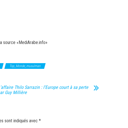
 la source «MediArabe.info»
Top_Monde_musulman
’affaire Thilo Sarrazin : l’Europe court à sa perte
ar Guy Millière
es sont indiqués avec
*