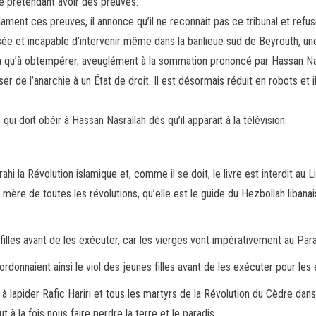
ne prétendant avoir des preuves.
ament ces preuves, il annonce qu’il ne reconnait pas ce tribunal et refus
ysée et incapable d’intervenir même dans la banlieue sud de Beyrouth, une
e n’a qu’à obtempérer, aveuglément à la sommation prononcé par Hassan Na
er de l’anarchie à un État de droit. Il est désormais réduit en robots et il
ui doit obéir à Hassan Nasrallah dès qu’il apparait à la télévision.
a trahi la Révolution islamique et, comme il se doit, le livre est interdit
 mère de toutes les révolutions, qu’elle est le guide du Hezbollah libanai
filles avant de les exécuter, car les vierges vont impérativement au Para
ordonnaient ainsi le viol des jeunes filles avant de les exécuter pour les
apider Rafic Hariri et tous les martyrs de la Révolution du Cèdre dans le
ut à la fois nous faire perdre la terre et le paradis.