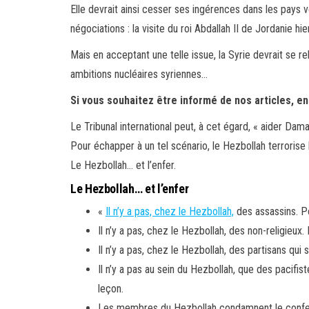
Elle devrait ainsi cesser ses ingérences dans les pays 
négociations : la visite du roi Abdallah II de Jordanie h
Mais en acceptant une telle issue, la Syrie devrait se re
ambitions nucléaires syriennes…
Si vous souhaitez être informé de nos articles, e
Le Tribunal international peut, à cet égard, « aider Damas
Pour échapper à un tel scénario, le Hezbollah terrorise 
Le Hezbollah… et l’enfer.
Le Hezbollah… et l’enfer
«
Il n’y a pas, chez le Hezbollah,
des assassins. Po
Il n’y a pas, chez le Hezbollah, des non-religieux. 
Il n’y a pas, chez le Hezbollah, des partisans qui
Il n’y a pas au sein du Hezbollah, que des pacifist
leçon.
Les membres du Hezbollah condamnent le confessio