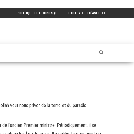
POLITIQUE DE COOKIES (UE)
LE BLOG D’ELI D’ASHDOD
bollah veut nous priver de la terre et du paradis
at de l’ancien Premier ministre. Périodiquement, il se
r soutenu les faux témoins. Il a publié, hier, un point de