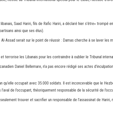
libanais, Saad Hariri, fils de Rafic Hariri, a déclaré hier s’être« trompé
artisans ainsi que ses élus).
-Assad serait sur le point de réussir : Damas cherche à se laver les ma
t terrorise les Libanais pour les contraindre à oublier le Tribunal interna
e canadien Daniel Bellemare, n’a pas encore rédigé ses actes d’inculpation
iban qu’elle occupait avec 35.000 soldats. Il est inconcevable que le Hezbo
s l’aval de l’occupant, théoriquement responsable de la sécurité de l’occ
on seulement trouver et sacrifier un responsable de l’assassinat de Hariri,