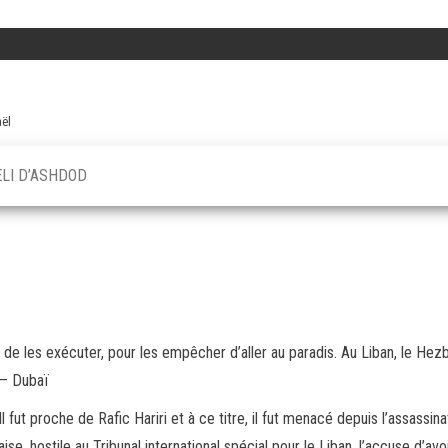
aël
ELI D’ASHDOD
ant de les exécuter, pour les empêcher d’aller au paradis. Au Liban, le Hez
 – Dubaï
l fut proche de Rafic Hariri et à ce titre, il fut menacé depuis l’assassin
se, hostile au Tribunal international spécial pour le Liban, l’accuse d’avoi